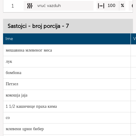
1
vruć vazduh
100
%
Sastojci - broj porcija - 7
Ime
V
мешавина млевеног меса
лук
бомбона
Петзел
кокошја јаја
1 1/2 кашичице праха кима
со
млевени црни бибер