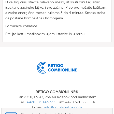
U velikoj činiji stavite mleveno meso, istisnuti crni luk, sitno
iseckane začinske biljke, i sve začine. Prvo promešajte kašikom,
a zatim energično mesite rukama 3 do 4 minuta. Smesa treba
da postane kompaktna i homogena.
Formirajte kobasice.
Prelijte keftu maslinovim uljem i stavite ih u rernu.
RETIGO COMBIONLINE®
Láň 2310, PS 43, 756 64 Rožnov pod Radhoštěm
Tel.:
+420 571 665 511
, Fax: +420 571 665 554
E-mail:
info@combionline.com