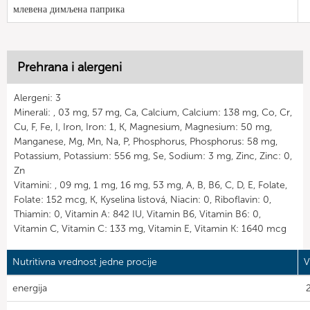
млевена димљена паприка
Prehrana i alergeni
Alergeni: 3
Minerali: , 03 mg, 57 mg, Ca, Calcium, Calcium: 138 mg, Co, Cr,
Cu, F, Fe, I, Iron, Iron: 1, K, Magnesium, Magnesium: 50 mg,
Manganese, Mg, Mn, Na, P, Phosphorus, Phosphorus: 58 mg,
Potassium, Potassium: 556 mg, Se, Sodium: 3 mg, Zinc, Zinc: 0,
Zn
Vitamini: , 09 mg, 1 mg, 16 mg, 53 mg, A, B, B6, C, D, E, Folate,
Folate: 152 mcg, K, Kyselina listová, Niacin: 0, Riboflavin: 0,
Thiamin: 0, Vitamin A: 842 IU, Vitamin B6, Vitamin B6: 0,
Vitamin C, Vitamin C: 133 mg, Vitamin E, Vitamin K: 1640 mcg
Nutritivna vrednost jedne procije
V
energija
2