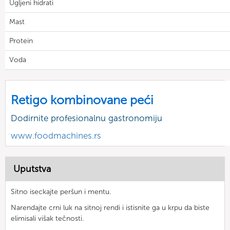
Ugljeni hidrati
Mast
Protein
Voda
Retigo kombinovane peći
Dodirnite profesionalnu gastronomiju
www.foodmachines.rs
Uputstva
Sitno iseckajte peršun i mentu.
Narendajte crni luk na sitnoj rendi i istisnite ga u krpu da biste
elimisali višak tečnosti.