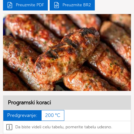
Preuzmite PDF
Preuzmite BR2
Programski koraci
Predgrevanje:
200 °C
Da biste videli celu tabelu, pomerite tabelu udesno.