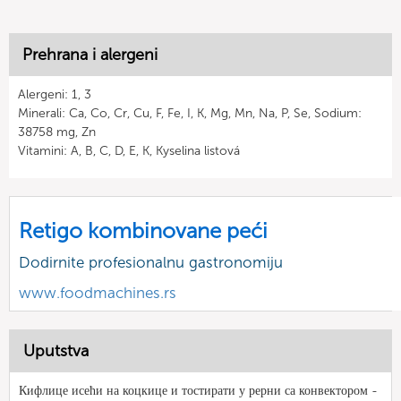
Prehrana i alergeni
Alergeni: 1, 3
Minerali: Ca, Co, Cr, Cu, F, Fe, I, K, Mg, Mn, Na, P, Se, Sodium:
38758 mg, Zn
Vitamini: A, B, C, D, E, K, Kyselina listová
Retigo kombinovane peći
Dodirnite profesionalnu gastronomiju
www.foodmachines.rs
Uputstva
Кифлице исећи на коцкице и тостирати у рерни са конвектором -