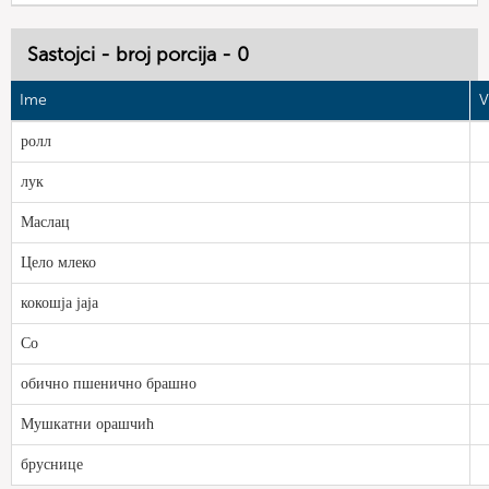
Sastojci - broj porcija - 0
Ime
V
ролл
лук
Маслац
Цело млеко
кокошја јаја
Со
обично пшенично брашно
Мушкатни орашчић
бруснице