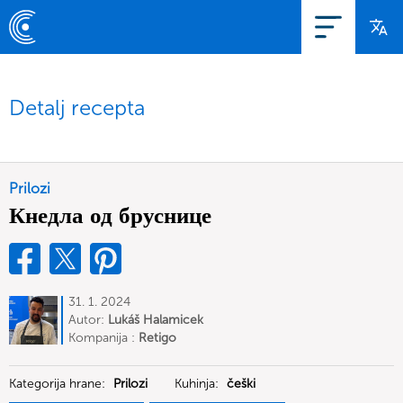
Detalj recepta
Prilozi
Кнедла од бруснице
31. 1. 2024
Autor:
Lukáš Halamicek
Kompanija :
Retigo
Kategorija hrane:
Prilozi
Kuhinja:
češki