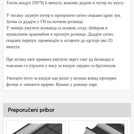
Топли ваздух 190°Ц 6 минута, можемо додати и путер по укусу.
У тигању загрејте путер и пропржите ситно сецкани црни лук.
Затим га додајте у ГН на исечене ролнице.
У чинији умутите жуманца са млеком, сољу, бибером и
мушкатним орашчићем и прелијте ролнице. Додајте ситно
сецкани першун, промешајте и оставите да одстоји око 20
минута.
Пре истека овог времена умутити чврст снег од беланаца и
пажљиво га утрљати у масу за кнедле заједно са брусницом.
Умотајте тесто за кнедле као ролат у велики комад прозирне
фолије и завежите крајеве. Кувамо у режиму паре.
Preporučeni pribor