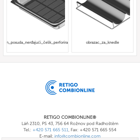
Gn_posuda_nerđajući_čelik_perforirana
obrazac_za_knedle
RETIGO COMBIONLINE®
Láň 2310, PS 43, 756 64 Rožnov pod Radhoštěm
Tel.:
+420 571 665 511
, Fax: +420 571 665 554
E-mail:
info@combionline.com