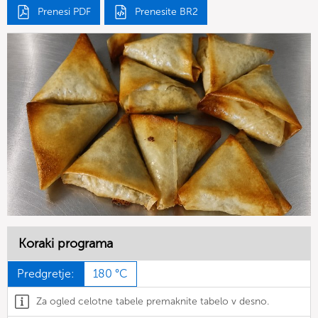
Prenesi PDF
Prenesite BR2
Koraki programa
Predgretje:
180 °C
Za ogled celotne tabele premaknite tabelo v desno.