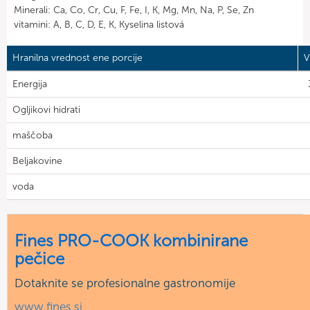
Minerali: Ca, Co, Cr, Cu, F, Fe, I, K, Mg, Mn, Na, P, Se, Zn
vitamini: A, B, C, D, E, K, Kyselina listová
Hranilna vrednost ene porcije
V
Energija
Ogljikovi hidrati
maščoba
Beljakovine
voda
Fines PRO-COOK kombinirane
pečice
Dotaknite se profesionalne gastronomije
www.fines.si