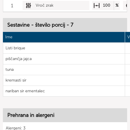
1
Vroč zrak
100
%
Sestavine - število porcij - 7
Ime
V
Listi brique
piščančja jajca
tuna
kremasti sir
nariban sir ementalec
Prehrana in alergeni
Alergeni: 3