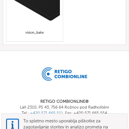
vision_bake
RETIGO COMBIONLINE®
Láň 2310, PS 43, 756 64 Rožnov pod Radhoštěm
Tel.:
+420 571 665 511
, Fax: +420 571 665 554
E-mail:
info@combionline.com
To spletno mesto uporablja piškotke za
zagotavljanje storitev in analizo prometa na