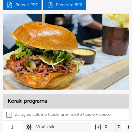
Prenesi PDF
Prenesite BR2
Koraki programa
Za ogled celotne tabele premaknite tabelo v desno.
1
Vroč zrak
0
%