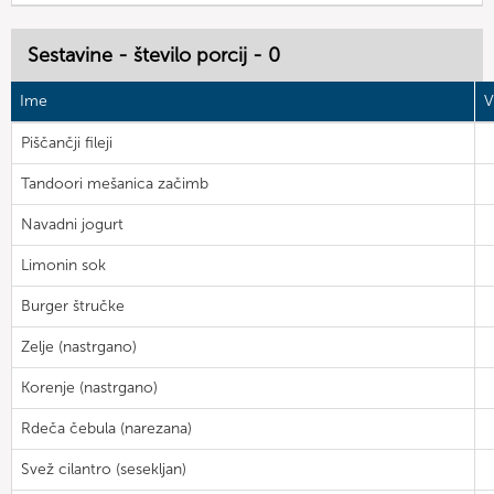
Sestavine - število porcij - 0
Ime
V
Piščančji fileji
Tandoori mešanica začimb
Navadni jogurt
Limonin sok
Burger štručke
Zelje (nastrgano)
Korenje (nastrgano)
Rdeča čebula (narezana)
Svež cilantro (sesekljan)