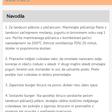
Navodila
1. Za tandoori piškote z piščancem: Marinirajte piščančje filete v
tandoori začinjenem mešanju, jogurtu in limoninem soku vsaj 1
uro. Pečite mariniranega piščanca v kombinirani pečici
nastavljenem na 200°C (hitrost ventilatorja 70%) 25 minut,
dokler ni popolnoma skuhan.
2. Pripravite indijski coleslaw tako, da zmešate narezano zelje,
korenje in rdečo čebulo v skledi. V drugi majhni skledi zmešajte
jogurt, limetin sok, koriander in sol, da ustvarite preliv. Preliv
prelijte čez coleslaw in dobro premešajte.
3. Zapečete burger štruce na ponvi, dokler niso zlato rjave.
4. Sestavite burger: Na spodnjo štruco postavite pečen
tandoori piščančji piškot, dodajte obilno količino indijskega
coleslawa, ter pokrijte z zgornjo štrucem in premažite z
maslom ter posujte z naribanim kokosom.