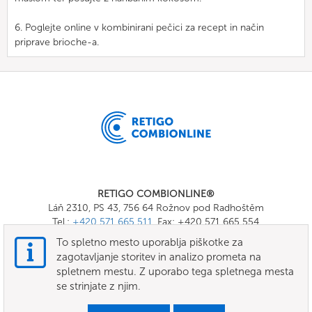
6. Poglejte online v kombinirani pečici za recept in način
priprave brioche-a.
RETIGO COMBIONLINE®
Láň 2310, PS 43, 756 64 Rožnov pod Radhoštěm
Tel.:
+420 571 665 511
, Fax: +420 571 665 554
E-mail:
info@combionline.com
To spletno mesto uporablja piškotke za
zagotavljanje storitev in analizo prometa na
spletnem mestu. Z uporabo tega spletnega mesta
OnlineMenu
se strinjate z njim.
POGOJI