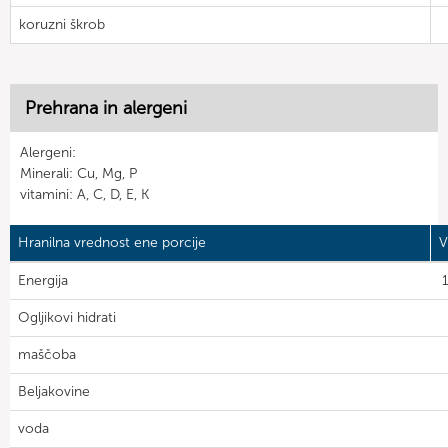
koruzni škrob
Prehrana in alergeni
Alergeni:
Minerali: Cu, Mg, P
vitamini: A, C, D, E, K
Hranilna vrednost ene porcije
V
Energija
Ogljikovi hidrati
maščoba
Beljakovine
voda