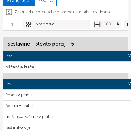
Predgretje:
205 °C
Za ogled celotne tabele premaknite tabelo v desno.
1
Vroč zrak
100
%
Sestavine - število porcij - 5
Ime
V
piščančje krače
Ime
V
česen v prahu
čebula v prahu
mešanica začimb v prahu
rastlinsko olje