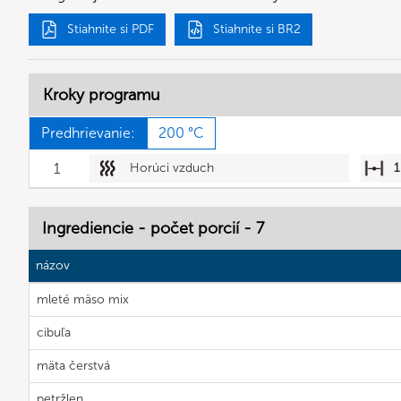
Stiahnite si PDF
Stiahnite si BR2
Kroky programu
Predhrievanie:
200 °C
1
Horúci vzduch
1
Ingrediencie - počet porcií - 7
názov
mleté mäso mix
cibuľa
mäta čerstvá
petržlen