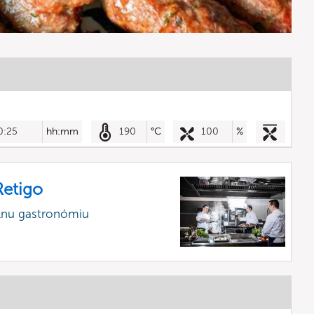
0:25
hh:mm
190
°C
100
%
etigo
álnu gastronómiu