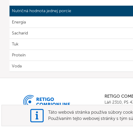
Nutričná hodnota jednej porcie
Energia
Sacharid
Tuk
Proteín
Voda
RETIGO COM
Láň 2310, PS 
Tel.:
+420 571 
Táto webová stránka používa súbory cooki
E-mail:
info@c
Používaním tejto webovej stránky s tým sú