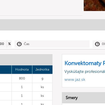
00
%
Čas
0
Konvektomaty R
Hodnota
Jednotka
Vyskúšajte profesion
800
g
www.jaz.sk
1
ks
1
ks
Smery
1
ks