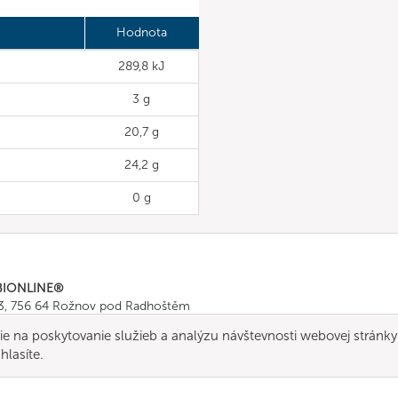
Hodnota
289,8 kJ
3 g
20,7 g
24,2 g
0 g
BIONLINE®
43, 756 64 Rožnov pod Radhoštěm
665 511
, Fax: +420 571 665 554
e na poskytovanie služieb a analýzu návštevnosti webovej stránky
ombionline.com
hlasíte.