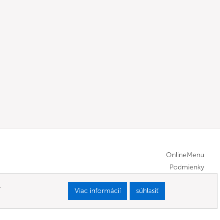
OnlineMenu
Podmienky
.
Viac informácií
súhlasiť