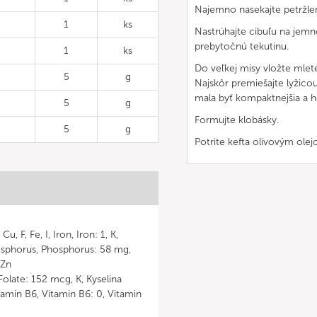
Najemno nasekajte petržle
1
ks
Nastrúhajte cibuľu na jemno
prebytočnú tekutinu.
1
ks
Do veľkej misy vložte mleté
5
g
Najskôr premiešajte lyžico
mala byť kompaktnejšia a
5
g
Formujte klobásky.
5
g
Potrite kefta olivovým olej
 F, Fe, I, Iron, Iron: 1, K,
sphorus, Phosphorus: 58 mg,
 Zn
Folate: 152 mcg, K, Kyselina
Vitamin B6, Vitamin B6: 0, Vitamin