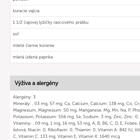
kuracie vajcia
1 1/2 čajovej lyžičky rascového prášku
soľ
mleté čierne korenie
mletá údená paprika
Výživa a alergény
Alergény: 3
Minerály: , 03 mg, 57 mg, Ca, Calcium, Calcium: 138 mg, Co, Cr, Cu,
Magnesium, Magnesium: 50 mg, Manganese, Mg, Mn, Na, P, Pho
Potassium, Potassium: 556 mg, Se, Sodium: 3 mg, Zinc, Zinc: 0,
Vitamíny: , 09 mg, 1 mg, 16 mg, 53 mg, A, B, B6, C, D, E, Folate, 
listová, Niacin: 0, Riboflavin: 0, Thiamin: 0, Vitamin A: 842 IU, 
C, Vitamin C: 133 mg, Vitamin E, Vitamin K: 1640 mcg