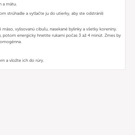
n a mätu.
m strúhadle a vytlačte ju do utierky, aby ste odstránili
 mäso, vylisovanú cibuľu, nasekané bylinky a všetky koreniny.
u, potom energicky hnetite rukami počas 3 až 4 minút. Zmes by
 homogénna.
om a vložte ich do rúry.