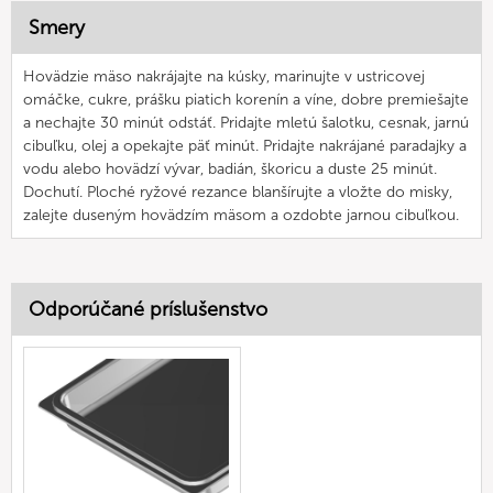
Smery
Hovädzie mäso nakrájajte na kúsky, marinujte v ustricovej
omáčke, cukre, prášku piatich korenín a víne, dobre premiešajte
a nechajte 30 minút odstáť. Pridajte mletú šalotku, cesnak, jarnú
cibuľku, olej a opekajte päť minút. Pridajte nakrájané paradajky a
vodu alebo hovädzí vývar, badián, škoricu a duste 25 minút.
Dochutí. Ploché ryžové rezance blanšírujte a vložte do misky,
zalejte duseným hovädzím mäsom a ozdobte jarnou cibuľkou.
Odporúčané príslušenstvo