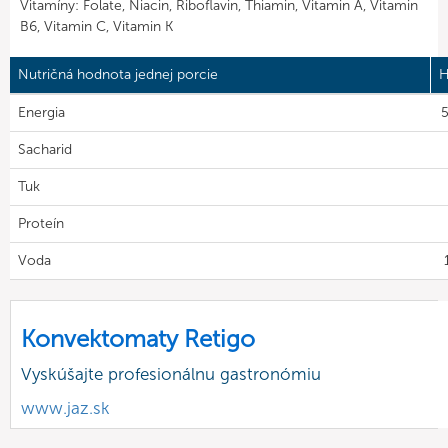
Vitamíny: Folate, Niacin, Riboflavin, Thiamin, Vitamin A, Vitamin
B6, Vitamin C, Vitamin K
Nutričná hodnota jednej porcie
H
Energia
5
Sacharid
Tuk
Proteín
Voda
Konvektomaty Retigo
Vyskúšajte profesionálnu gastronómiu
www.jaz.sk