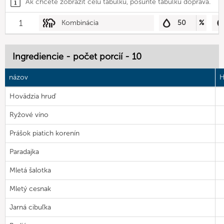
Ak chcete zobraziť celú tabuľku, posuňte tabuľku doprava.
1
Kombinácia
50
%
Ingrediencie - počet porcií - 10
názov
H
Hovädzia hruď
Ryžové víno
Prášok piatich korenín
Paradajka
Mletá šalotka
Mletý cesnak
Jarná cibuľka