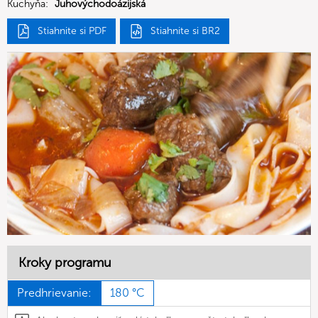
Kuchyňa:
Juhovýchodoázijská
Stiahnite si PDF
Stiahnite si BR2
Kroky programu
Predhrievanie:
180 °C