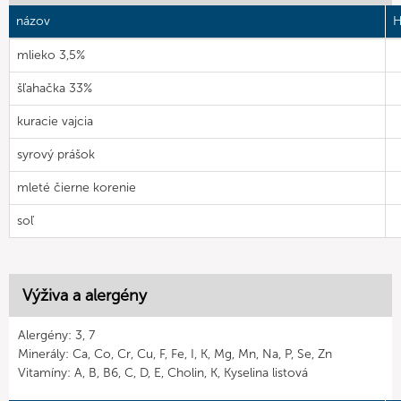
názov
H
mlieko 3,5%
šľahačka 33%
kuracie vajcia
syrový prášok
mleté čierne korenie
soľ
Výživa a alergény
Alergény: 3, 7
Minerály: Ca, Co, Cr, Cu, F, Fe, I, K, Mg, Mn, Na, P, Se, Zn
Vitamíny: A, B, B6, C, D, E, Cholin, K, Kyselina listová