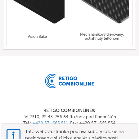
Plech hliníkový dierovaný,
Vision Bake
potiahnutý teflónom
RETIGO COMBIONLINE®
Láň 2310, PS 43, 756 64 Rožnov pod Radhoštěm
Tel.:
+420 571 665 511
, Fax: +420 571 665 554
E-mail:
info@combionline.com
Táto webová stránka používa súbory cookie na
poskytovanie služieb a analýzu návštevnosti