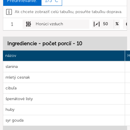
Predhrievanie:
175 °C
Ak chcete zobraziť celú tabuľku, posuňte tabuľku doprava.
1
Horúci vzduch
50
%
Ingrediencie - počet porcií - 10
názov
H
slanina
mletý cesnak
cibuľa
špenátové listy
huby
syr gouda