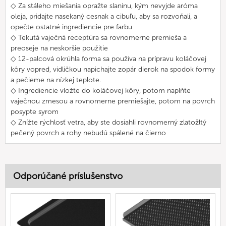
◇ Za stáleho miešania opražte slaninu, kým nevyjde aróma
oleja, pridajte nasekaný cesnak a cibuľu, aby sa rozvoňali, a
opečte ostatné ingrediencie pre farbu
◇ Tekutá vaječná receptúra sa rovnomerne premieša a
preoseje na neskoršie použitie
◇ 12-palcová okrúhla forma sa používa na prípravu koláčovej
kôry vopred, vidličkou napichajte zopár dierok na spodok formy
a pečieme na nízkej teplote.
◇ Ingrediencie vložte do koláčovej kôry, potom naplňte
vaječnou zmesou a rovnomerne premiešajte, potom na povrch
posypte syrom
◇ Znížte rýchlosť vetra, aby ste dosiahli rovnomerný zlatožltý
pečený povrch a rohy nebudú spálené na čierno
Odporúčané príslušenstvo