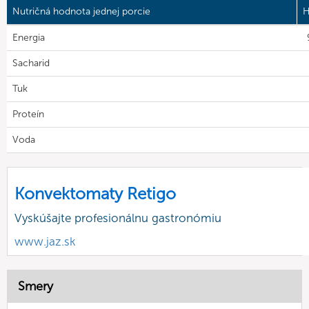
Nutričná hodnota jednej porcie
H
Energia
Sacharid
Tuk
Proteín
Voda
Konvektomaty Retigo
Vyskúšajte profesionálnu gastronómiu
www.jaz.sk
Smery