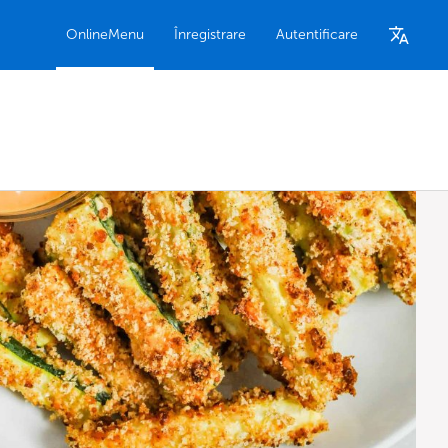
OnlineMenu
Înregistrare
Autentificare