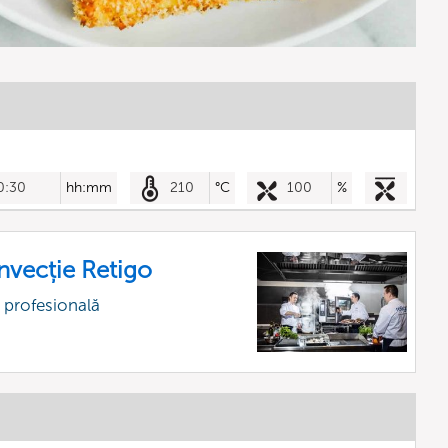
0:30
hh:mm
210
°C
100
%
nvecție Retigo
 profesională