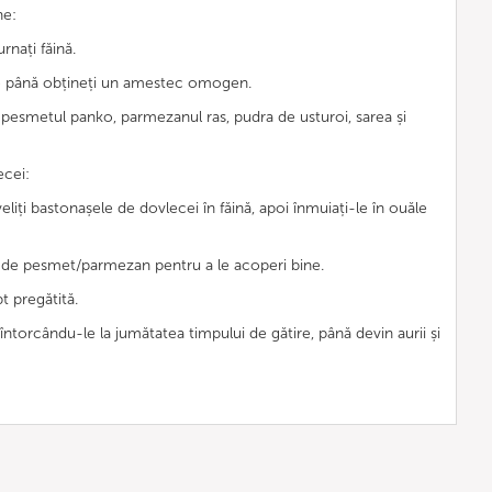
ne:
rnați făină.
ăle până obțineți un amestec omogen.
i pesmetul panko, parmezanul ras, pudra de usturoi, sarea și
ecei:
veliți bastonașele de dovlecei în făină, apoi înmuiați-le în ouăle
l de pesmet/parmezan pentru a le acoperi bine.
t pregătită.
 întorcându-le la jumătatea timpului de gătire, până devin aurii și