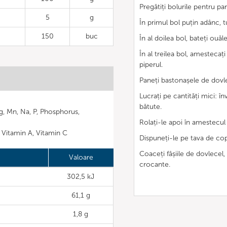
Pregătiți bolurile pentru pa
5
g
În primul bol puțin adânc, tu
150
buc
În al doilea bol, bateți ou
În al treilea bol, amestecaț
piperul.
Paneți bastonașele de dovl
Lucrați pe cantități mici: în
bătute.
Mg, Mn, Na, P, Phosphorus,
Rolați-le apoi în amestecu
á, Vitamin A, Vitamin C
Dispuneți-le pe tava de cop
Coaceți fâșiile de dovlecel,
Valoare
crocante.
302,5 kJ
61,1 g
1,8 g