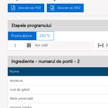
Descărcați PDF
Descărcați BR2
Etapele programului
Preîncălzire:
210 °C
1
Aer cald
1
Ingrediente - numarul de portii - 2
Nume
dovlecei
ouă de găină
făină universală
pesmet panko