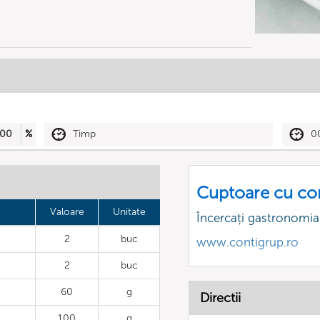
00
%
Timp
0
Cuptoare cu co
Valoare
Unitate
Încercați gastronomia
2
buc
www.contigrup.ro
2
buc
60
g
Directii
100
g