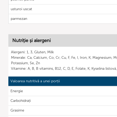
usturoi uscat
parmezan
Nutriție și alergeni
Alergeni: 1, 3, Gluten, Milk
Minerale: Ca, Calcium, Co, Cr, Cu, F, Fe, I, Iron, K, Magnesium, 
Potassium, Se, Zn
Vitamine: A, B, B vitamins, B12, C, D, E, Folate, K, Kyselina listov
Valoarea nutritivă a unei porții
Energie
Carbohidrați
Grasime