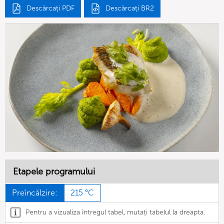
Descărcați PDF
Descărcați BR2
Etapele programului
Preîncălzire:
215 °C
Pentru a vizualiza întregul tabel, mutați tabelul la dreapta.