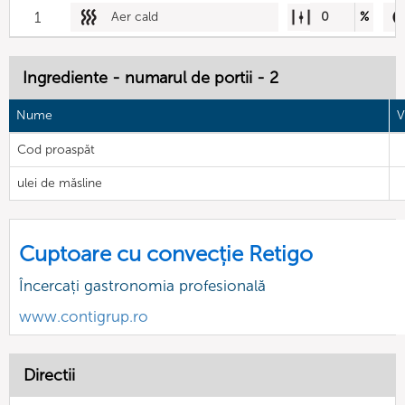
1
Aer cald
0
%
Ingrediente - numarul de portii - 2
Nume
V
Cod proaspăt
ulei de măsline
Cuptoare cu convecție Retigo
Încercați gastronomia profesională
www.contigrup.ro
Directii