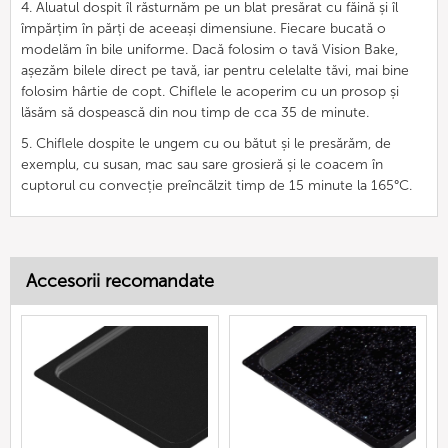
4. Aluatul dospit îl răsturnăm pe un blat presărat cu făină și îl
împărțim în părți de aceeași dimensiune. Fiecare bucată o
modelăm în bile uniforme. Dacă folosim o tavă Vision Bake,
așezăm bilele direct pe tavă, iar pentru celelalte tăvi, mai bine
folosim hârtie de copt. Chiflele le acoperim cu un prosop și
lăsăm să dospească din nou timp de cca 35 de minute.
5. Chiflele dospite le ungem cu ou bătut și le presărăm, de
exemplu, cu susan, mac sau sare grosieră și le coacem în
cuptorul cu convecție preîncălzit timp de 15 minute la 165°C.
Accesorii recomandate