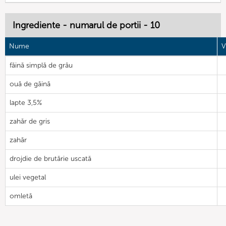
Ingrediente - numarul de portii - 10
Nume
V
făină simplă de grâu
ouă de găină
lapte 3,5%
zahăr de gris
zahăr
drojdie de brutărie uscată
ulei vegetal
omletă