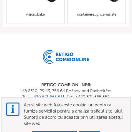
vision_bake
containere_gn_emailate
RETIGO COMBIONLINE®
Láň 2310, PS 43, 756 64 Rožnov pod Radhoštěm
Tel.:
+420 571 665 511
, Fax: +420 571 665 554
E-mail:
info@combionline.com
Acest site web folosește cookie-uri pentru a
furniza servicii și pentru a analiza traficul site-ului.
Sunteți de acord cu aceasta prin utilizarea acestui
OnlineMenu
site web.