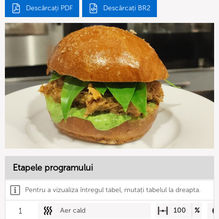
Descărcați PDF
Descărcați BR2
Etapele programului
Pentru a vizualiza întregul tabel, mutați tabelul la dreapta.
1
Aer cald
100
%