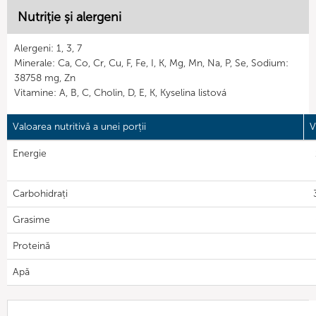
Nutriție și alergeni
Alergeni: 1, 3, 7
Minerale: Ca, Co, Cr, Cu, F, Fe, I, K, Mg, Mn, Na, P, Se, Sodium:
38758 mg, Zn
Vitamine: A, B, C, Cholin, D, E, K, Kyselina listová
Valoarea nutritivă a unei porții
V
Energie
Carbohidrați
Grasime
Proteină
Apă