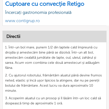
Cuptoare cu convecție Retigo
Încercați gastronomia profesională
www.contigrup.ro
Directii
1. Într-un bol mare, punem 1/2 din laptele cald împreună cu
drojdia și amestecăm bine până se dizolvă. Într-un alt bol,
amestecăm cealaltă jumătate de lapte, oul, uleiul, zahărul și
sarea. Acum vom combina cele două amestecuri și adăugăm
făina.
2. Cu ajutorul robotului, frământăm aluatul până devine frumos
neted, elastic și încă ușor lipicios la atingere, dar nu pe pereții
bolului de frământare. Acest lucru va dura aproximativ 10
minute.
3. Acoperim aluatul cu un prosop și îl lăsăm într-un loc cald să
dospească timp de aproximativ 1 oră.