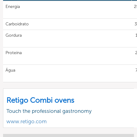
Energia
2
Carboidrato
3
Gordura
Proteína
Água
Retigo Combi ovens
Touch the professional gastronomy
www.retigo.com