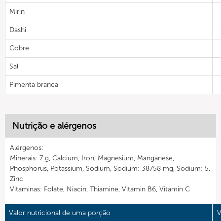
Mirin
Dashi
Cobre
Sal
Pimenta branca
Nutrição e alérgenos
Alérgenos:
Minerais: 7 g, Calcium, Iron, Magnesium, Manganese,
Phosphorus, Potassium, Sodium, Sodium: 38758 mg, Sodium: 5,
Zinc
Vitaminas: Folate, Niacin, Thiamine, Vitamin B6, Vitamin C
Valor nutricional de uma porção
V