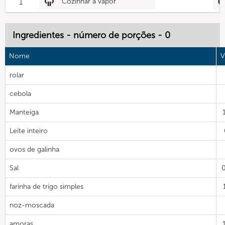
1
Cozinhar a vapor
Ingredientes - número de porções - 0
Nome
V
rolar
cebola
Manteiga
Leite inteiro
ovos de galinha
Sal
farinha de trigo simples
noz-moscada
amoras