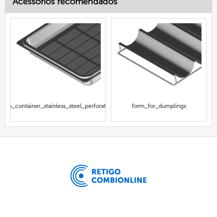
Acessórios recomendados
Gn_container_stainless_steel_perforated
form_for_dumplings