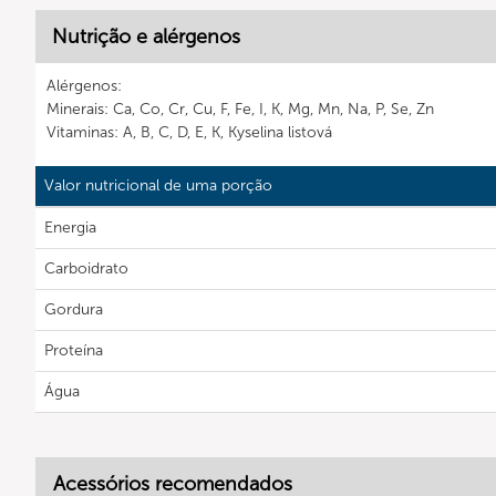
Nutrição e alérgenos
Alérgenos:
Minerais: Ca, Co, Cr, Cu, F, Fe, I, K, Mg, Mn, Na, P, Se, Zn
Vitaminas: A, B, C, D, E, K, Kyselina listová
Valor nutricional de uma porção
Energia
Carboidrato
Gordura
Proteína
Água
Acessórios recomendados