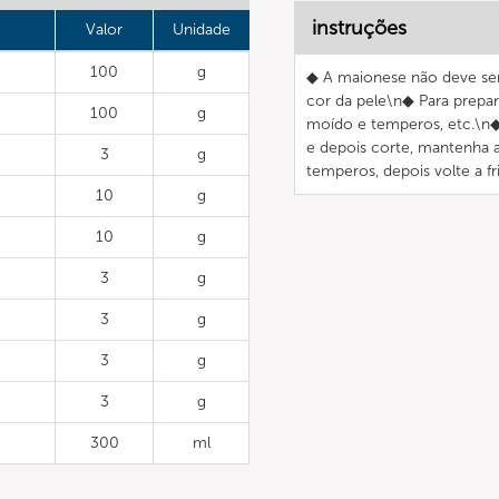
instruções
Valor
Unidade
100
g
◆ A maionese não deve ser 
cor da pele\n◆ Para prepa
100
g
moído e temperos, etc.\n◆
e depois corte, mantenha 
3
g
temperos, depois volte a f
10
g
10
g
3
g
3
g
3
g
3
g
300
ml