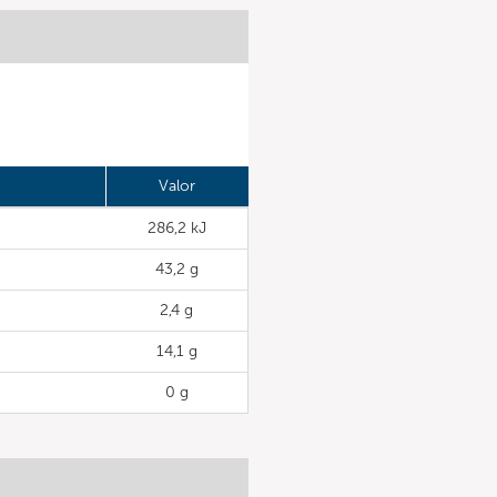
Valor
286,2 kJ
43,2 g
2,4 g
14,1 g
0 g