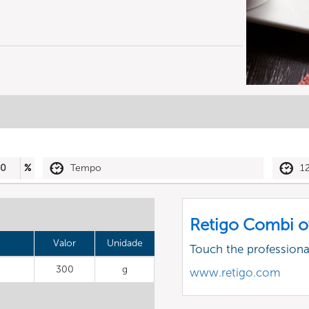
60
%
Tempo
1
Retigo Combi o
Valor
Unidade
Touch the profession
300
g
www.retigo.com