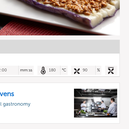
2:00
mm:ss
180
°C
90
%
vens
al gastronomy