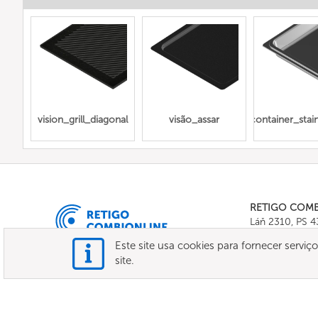
vision_grill_diagonal
visão_assar
Gn_container_stainl
RETIGO COM
Láň 2310, PS 
Tel.:
+420 571 
Este site usa cookies para fornecer serviç
E-mail:
info@c
site.