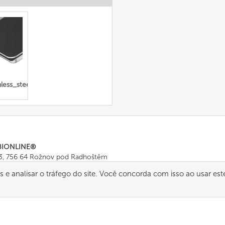
ess_steel_full
BIONLINE®
43, 756 64 Rožnov pod Radhoštěm
665 511
, Fax: +420 571 665 554
os e analisar o tráfego do site. Você concorda com isso ao usar est
ombionline.com