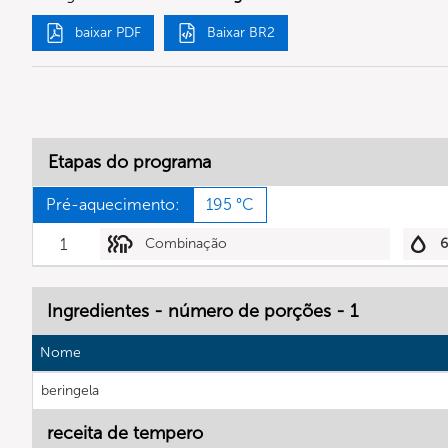
baixar PDF
Baixar BR2
Etapas do programa
Pré-aquecimento:
195 °C
1
Combinação
Ingredientes - número de porções - 1
Nome
beringela
receita de tempero