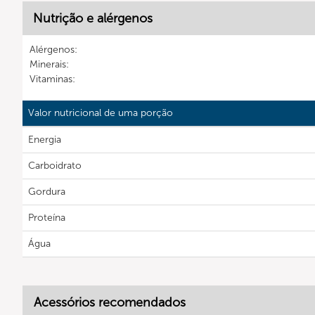
Nutrição e alérgenos
Alérgenos:
Minerais:
Vitaminas:
Valor nutricional de uma porção
Energia
Carboidrato
Gordura
Proteína
Água
Acessórios recomendados