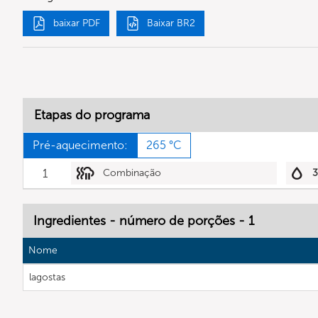
baixar PDF
Baixar BR2
Etapas do programa
Pré-aquecimento:
265 °C
1
Combinação
Ingredientes - número de porções - 1
Nome
lagostas