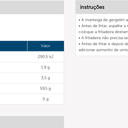
instruções
• A manteiga de gergelim a
• Antes de fritar, espalhe 
coloque a fritadeira diretam
• A fritadeira não precisa s
• Antes de fritar e depois 
Valor
adicionar aumento de umid
290,5 kJ
1,9 g
3,5 g
59,5 g
0 g