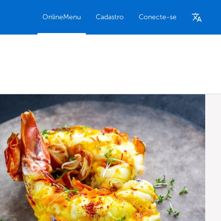
OnlineMenu
Cadastro
Conecte-se