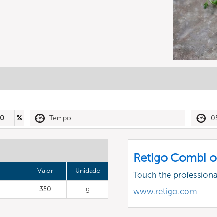
30
%
Tempo
0
Retigo Combi o
Valor
Unidade
Touch the profession
350
g
www.retigo.com