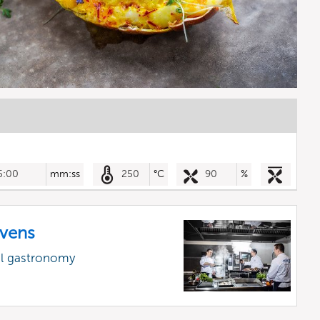
5:00
mm:ss
250
°C
90
%
vens
al gastronomy