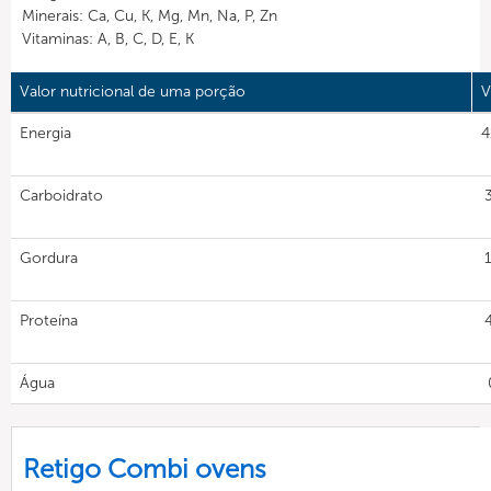
Minerais: Ca, Cu, K, Mg, Mn, Na, P, Zn
Vitaminas: A, B, C, D, E, K
Valor nutricional de uma porção
V
Energia
4
Carboidrato
Gordura
Proteína
Água
Retigo Combi ovens