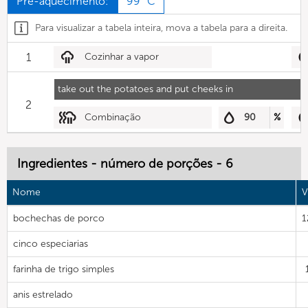
Pré-aquecimento:
99 °C
Para visualizar a tabela inteira, mova a tabela para a direita.
1
Cozinhar a vapor
take out the potatoes and put cheeks in
2
Combinação
90
%
Ingredientes - número de porções - 6
Nome
V
bochechas de porco
1
cinco especiarias
farinha de trigo simples
anis estrelado