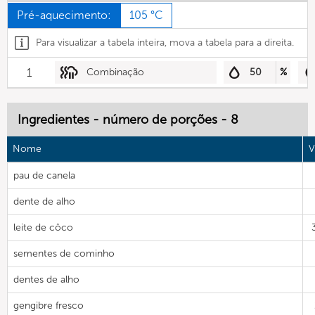
Pré-aquecimento:
105 °C
Para visualizar a tabela inteira, mova a tabela para a direita.
1
Combinação
50
%
Ingredientes - número de porções - 8
Nome
V
pau de canela
dente de alho
leite de côco
sementes de cominho
dentes de alho
gengibre fresco