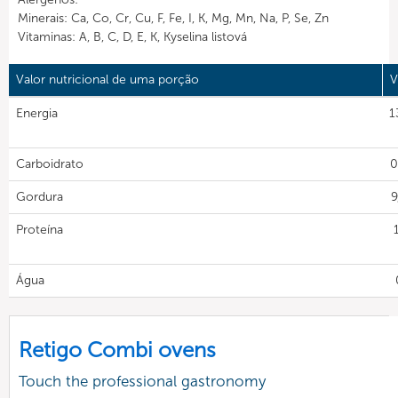
Minerais: Ca, Co, Cr, Cu, F, Fe, I, K, Mg, Mn, Na, P, Se, Zn
Vitaminas: A, B, C, D, E, K, Kyselina listová
Valor nutricional de uma porção
V
Energia
1
Carboidrato
0
Gordura
9
Proteína
Água
Retigo Combi ovens
Touch the professional gastronomy