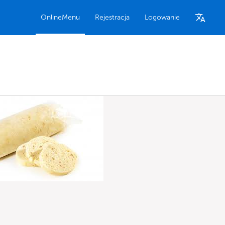
OnlineMenu
Rejestracja
Logowanie