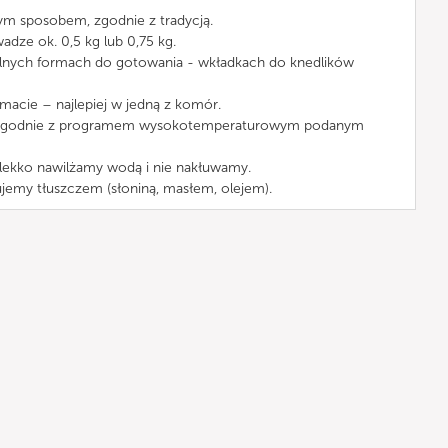
ym sposobem, zgodnie z tradycją.
dze ok. 0,5 kg lub 0,75 kg.
alnych formach do gotowania - wkładkach do knedlików
cie – najlepiej w jedną z komór.
zgodnie z programem wysokotemperaturowym podanym
lekko nawilżamy wodą i nie nakłuwamy.
jemy tłuszczem (słoniną, masłem, olejem).