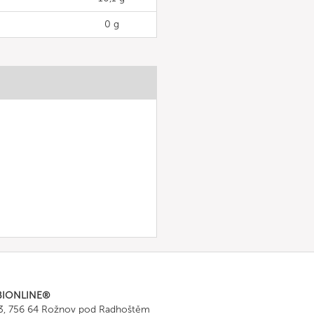
0 g
BIONLINE®
43, 756 64 Rožnov pod Radhoštěm