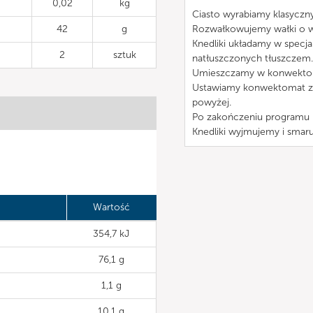
0,02
kg
Ciasto wyrabiamy klasyczn
42
g
Rozwałkowujemy wałki o wa
Knedliki układamy w specj
2
sztuk
natłuszczonych tłuszczem.
Umieszczamy w konwektoma
Ustawiamy konwektomat 
powyżej.
Po zakończeniu programu 
Knedliki wyjmujemy i smaru
Wartość
354,7 kJ
76,1 g
1,1 g
10,1 g