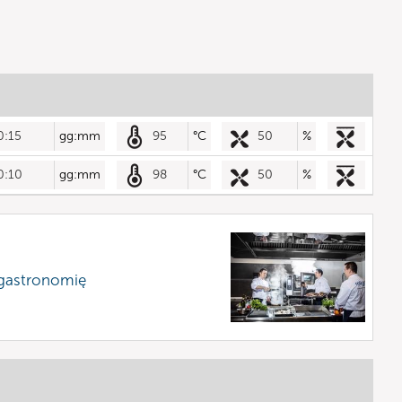
0:15
gg:mm
95
°C
50
%
0:10
gg:mm
98
°C
50
%
 gastronomię