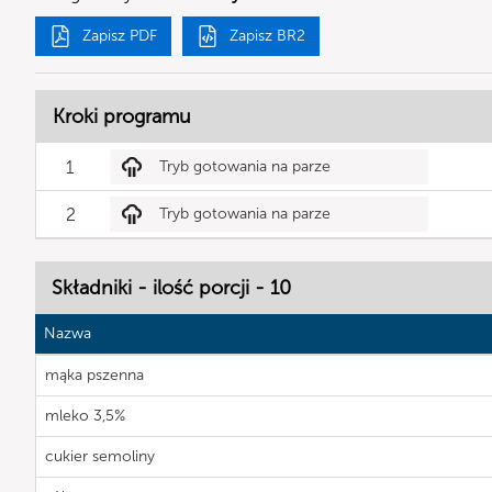
Zapisz PDF
Zapisz BR2
Kroki programu
1
Tryb gotowania na parze
2
Tryb gotowania na parze
Składniki - ilość porcji - 10
Nazwa
mąka pszenna
mleko 3,5%
cukier semoliny