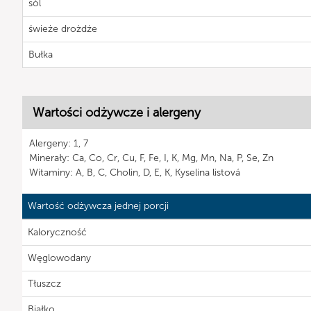
sól
świeże drożdże
Bułka
Wartości odżywcze i alergeny
Alergeny: 1, 7
Minerały: Ca, Co, Cr, Cu, F, Fe, I, K, Mg, Mn, Na, P, Se, Zn
Witaminy: A, B, C, Cholin, D, E, K, Kyselina listová
Wartość odżywcza jednej porcji
Kaloryczność
Węglowodany
Tłuszcz
Białko