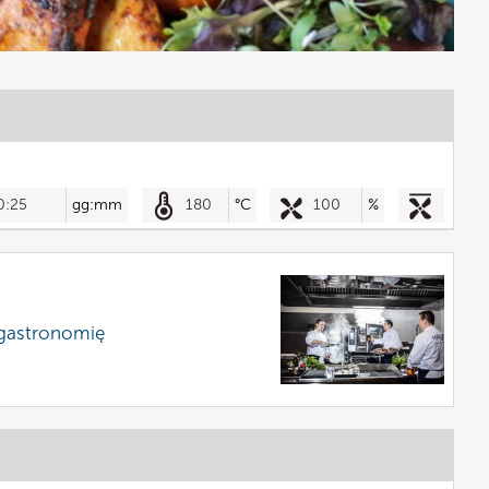
0:25
gg:mm
180
°C
100
%
 gastronomię