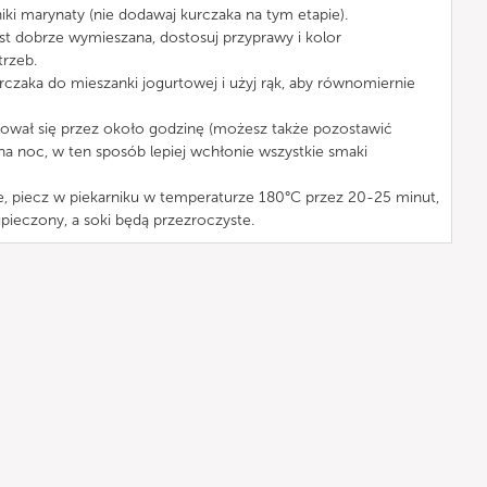
iki marynaty (nie dodawaj kurczaka na tym etapie).
est dobrze wymieszana, dostosuj przyprawy i kolor
rzeb.
rczaka do mieszanki jogurtowej i użyj rąk, aby równomiernie
ował się przez około godzinę (możesz także pozostawić
a noc, w ten sposób lepiej wchłonie wszystkie smaki
e, piecz w piekarniku w temperaturze 180°C przez 20-25 minut,
pieczony, a soki będą przezroczyste.