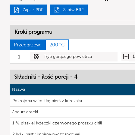
Zapisz PDF
Zapisz BR2
Kroki programu
Przedgrzew:
200 °C
1
Tryb gorącego powietrza
1
Składniki - ilość porcji - 4
Nazwa
Pokrojona w kostkę pierś z kurczaka
Jogurt grecki
1 ½ płaskiej łyżeczki czerwonego proszku chili
2 łyżki pasty imbirowo-czosnkowej