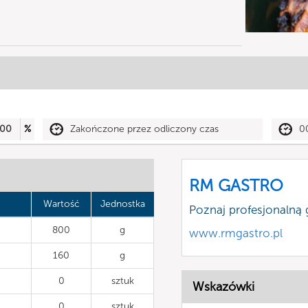
00
%
Zakończone przez odliczony czas
0
RM GASTRO
Wartość
Jednostka
Poznaj profesjonalną
800
g
www.rmgastro.pl
160
g
0
sztuk
Wskazówki
0
sztuk