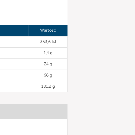
Wartość
353,6 kJ
1,4 g
7,4 g
66 g
181,2 g