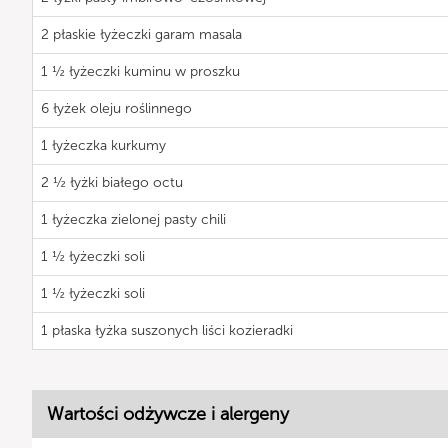
2 płaskie łyżeczki garam masala
1 ½ łyżeczki kuminu w proszku
6 łyżek oleju roślinnego
1 łyżeczka kurkumy
2 ½ łyżki białego octu
1 łyżeczka zielonej pasty chili
1 ½ łyżeczki soli
1 ½ łyżeczki soli
1 płaska łyżka suszonych liści kozieradki
Wartości odżywcze i alergeny