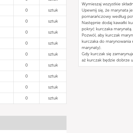
Wymieszaj wszystkie składn
0
sztuk
Upewnij się, że marynata j
pomarańczowy według pot
0
sztuk
Następnie dodaj kawałki ku
pokryć kurczaka marynatą.
0
sztuk
Pozwól, aby kurczak maryn
kurczaka do marynowania n
0
sztuk
marynaty).
Gdy kurczak się zamarynuj
0
sztuk
aż kurczak będzie dobrze u
0
sztuk
0
sztuk
0
sztuk
0
sztuk