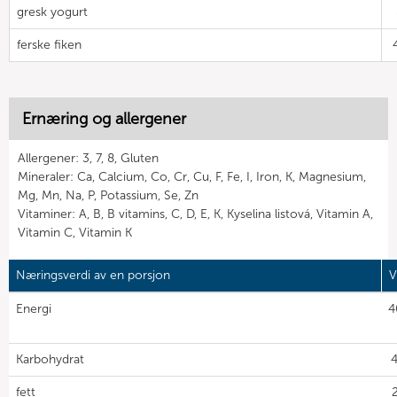
gresk yogurt
ferske fiken
Ernæring og allergener
Allergener: 3, 7, 8, Gluten
Mineraler: Ca, Calcium, Co, Cr, Cu, F, Fe, I, Iron, K, Magnesium,
Mg, Mn, Na, P, Potassium, Se, Zn
Vitaminer: A, B, B vitamins, C, D, E, K, Kyselina listová, Vitamin A,
Vitamin C, Vitamin K
Næringsverdi av en porsjon
V
Energi
4
Karbohydrat
4
fett