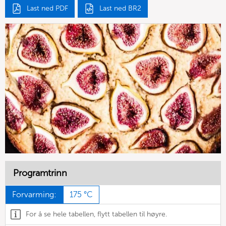
Last ned PDF
Last ned BR2
Programtrinn
Forvarming:
175 °C
For å se hele tabellen, flytt tabellen til høyre.