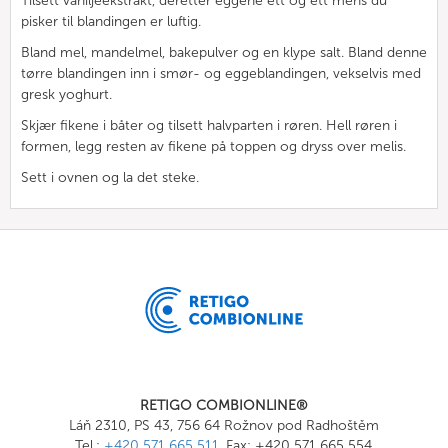
Tilsett vaniljeekstrakt, deretter eggene ett og ett mens du
pisker til blandingen er luftig.
Bland mel, mandelmel, bakepulver og en klype salt. Bland denne
tørre blandingen inn i smør- og eggeblandingen, vekselvis med
gresk yoghurt.
Skjær fikene i båter og tilsett halvparten i røren. Hell røren i
formen, legg resten av fikene på toppen og dryss over melis.
Sett i ovnen og la det steke.
RETIGO COMBIONLINE®
Láň 2310, PS 43, 756 64 Rožnov pod Radhoštěm
Tel.:
+420 571 665 511
, Fax: +420 571 665 554