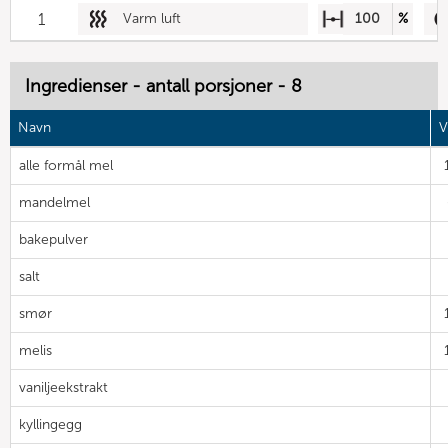
1
Varm luft
100
%
Ingredienser - antall porsjoner - 8
Navn
V
alle formål mel
mandelmel
bakepulver
salt
smør
melis
vaniljeekstrakt
kyllingegg