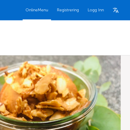
OnlineMenu
Registrering
Logg Inn