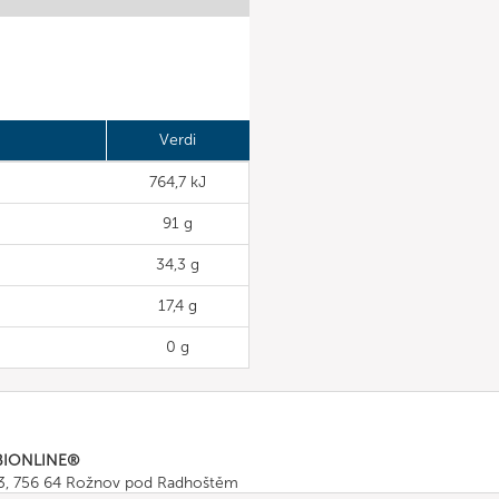
Verdi
764,7 kJ
91 g
34,3 g
17,4 g
0 g
BIONLINE®
43, 756 64 Rožnov pod Radhoštěm