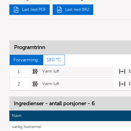
Last ned PDF
Last ned BR2
Programtrinn
Forvarming:
180 °C
1
Varm luft
1
2
Varm luft
1
Ingredienser - antall porsjoner - 6
Navn
vanlig hvetemel