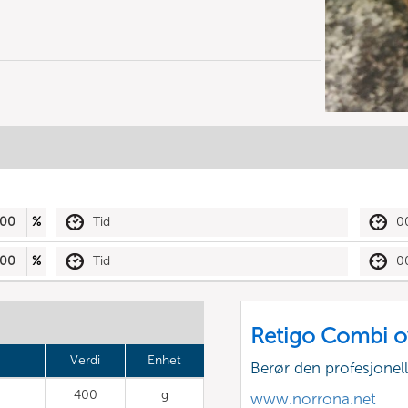
00
%
Tid
0
00
%
Tid
0
Retigo Combi o
Verdi
Enhet
Berør den profesjone
400
g
www.norrona.net