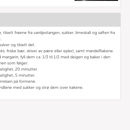
e, tilsett frøene fra vaniljestangen, sukker, limeskall og saften fra
.
ver og tilsett det.
.eks. friske bær, skiver av pære eller epler), samt mandelflakene.
margarin, fyll dem ca. 1/3 til 1/2 med deigen og baker i den
en som følger:
stighet, 20 minutter.
stighet, 5 minutter.
rrelsen på formene.
andlene med sukker og strø dem over kakene.