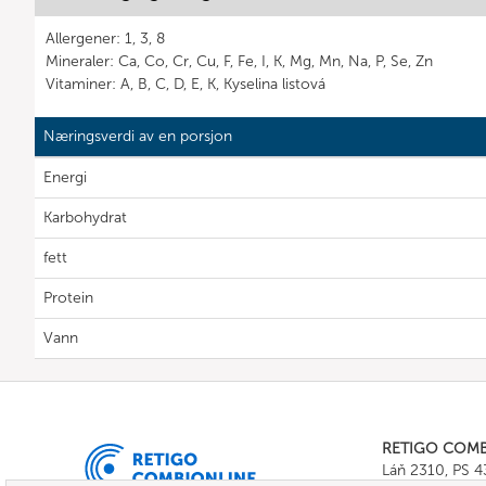
Allergener: 1, 3, 8
Mineraler: Ca, Co, Cr, Cu, F, Fe, I, K, Mg, Mn, Na, P, Se, Zn
Vitaminer: A, B, C, D, E, K, Kyselina listová
Næringsverdi av en porsjon
Energi
Karbohydrat
fett
Protein
Vann
RETIGO COM
Láň 2310, PS 