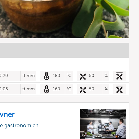
0:20
tt:mm
180
°C
50
%
0:05
tt:mm
160
°C
50
%
vner
lle gastronomien