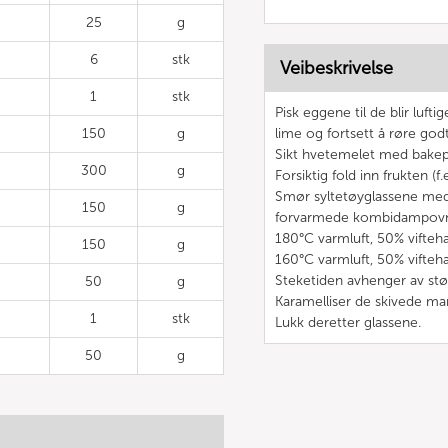
25
g
6
stk
Veibeskrivelse
1
stk
Pisk eggene til de blir luftig
150
g
lime og fortsett å røre godt
Sikt hvetemelet med bakepul
300
g
Forsiktig fold inn frukten (f
Smør syltetøyglassene med 
150
g
forvarmede kombidampovn
180°C varmluft, 50% vifteha
150
g
160°C varmluft, 50% vifteha
Steketiden avhenger av stø
50
g
Karamelliser de skivede m
1
stk
Lukk deretter glassene.
50
g