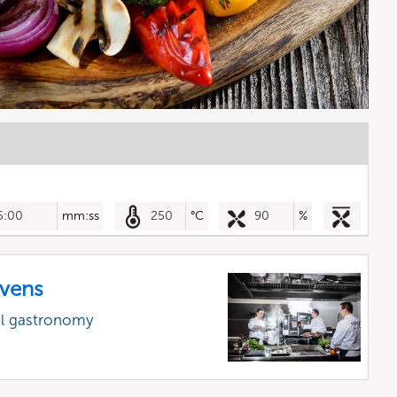
5:00
mm:ss
250
°C
90
%
vens
al gastronomy