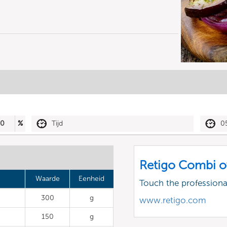
30
%
Tijd
0
Retigo Combi o
Waarde
Eenheid
Touch the profession
300
g
www.retigo.com
150
g