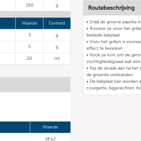
150
g
Routebeschrijving
• Snijd de groene paprika 
Waarde
Eenheid
• Rooster ze voor het grill
3
g
beklede bakplaat
• Voor het grillen is voor
5
g
effect te bereiken
• Kook ze kort om de gero
20
ml
vochtigheidsgraad wat ee
• Pas de smaak aan na het 
de groente verbranden
• De bakplaat kan worden a
courgette, bijgerechten, 
Waarde
18 kJ