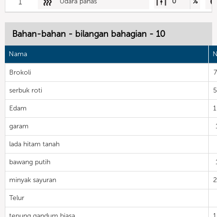
1
Udara panas
0
%
Bahan-bahan - bilangan bahagian - 10
Nama
N
Brokoli
serbuk roti
Edam
garam
lada hitam tanah
bawang putih
minyak sayuran
Telur
tepung gandum biasa