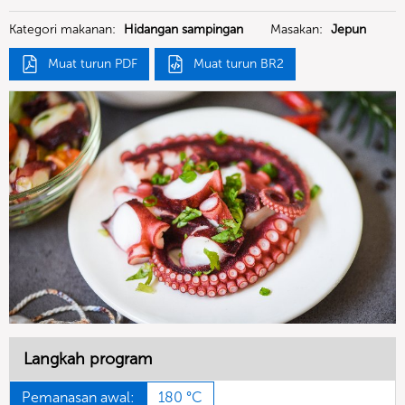
Kategori makanan:
Hidangan sampingan
Masakan:
Jepun
Muat turun PDF
Muat turun BR2
Langkah program
Pemanasan awal:
180 °C