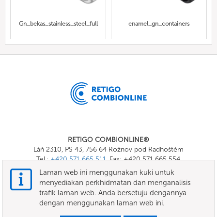
Gn_bekas_stainless_steel_full
enamel_gn_containers
RETIGO COMBIONLINE®
Láň 2310, PS 43, 756 64 Rožnov pod Radhoštěm
Tel.:
+420 571 665 511
, Fax: +420 571 665 554
E-mail:
info@combionline.com
Laman web ini menggunakan kuki untuk
menyediakan perkhidmatan dan menganalisis
trafik laman web. Anda bersetuju dengannya
OnlineMenu
dengan menggunakan laman web ini.