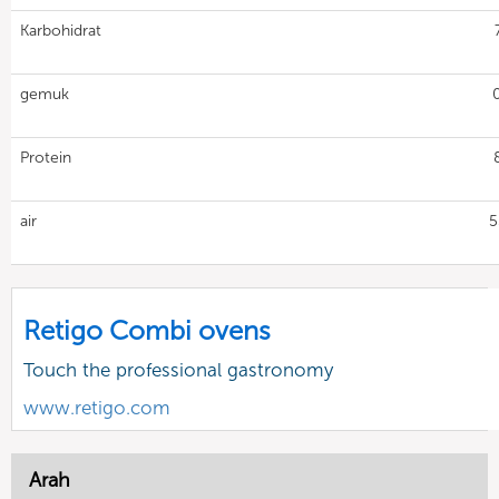
Karbohidrat
gemuk
Protein
air
5
Retigo Combi ovens
Touch the professional gastronomy
www.retigo.com
Arah