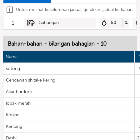
Untuk melihat keseluruhan jadual, gerakkan jadual ke kanan.
1
Gabungan
50
%
Bahan-bahan - bilangan bahagian - 10
Nama
sotong
Cendawan shitake kering
Akar burdock
lobak merah
Konjac
Kentang
Dashi
2