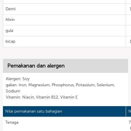
Demi
Mirin
gula
kicap
Pemakanan dan alergen
Alergen: Soy
galian: Iron, Magnesium, Phosphorus, Potassium, Selenium,
Sodium
Vitamin: Niacin, Vitamin B12, Vitamin E
Nilai pemakanan satu bahagian
N
Tenaga
7