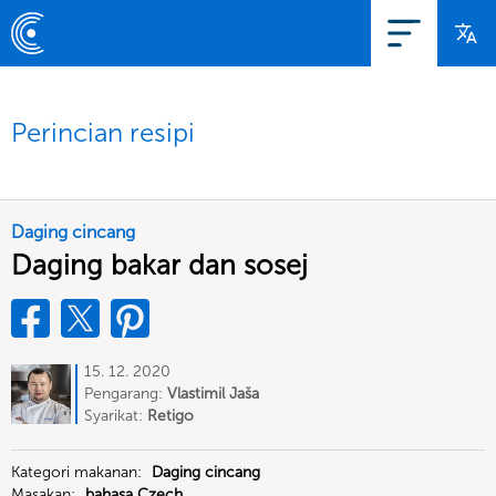
Perincian resipi
Daging cincang
Daging bakar dan sosej
15. 12. 2020
Pengarang:
Vlastimil Jaša
Syarikat:
Retigo
Kategori makanan:
Daging cincang
Masakan:
bahasa Czech