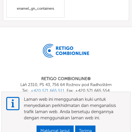
enamel_gn_containers
RETIGO COMBIONLINE®
Láň 2310, PS 43, 756 64 Rožnov pod Radhoštěm
Tel.:
+420 571 665 511
, Fax: +420 571 665 554
E-mail:
info@combionline.com
Laman web ini menggunakan kuki untuk
menyediakan perkhidmatan dan menganalisis
trafik laman web. Anda bersetuju dengannya
OnlineMenu
dengan menggunakan laman web ini.
TERMA DAN SYARAT
Maklumat lanjut
Terima