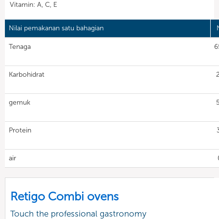
Vitamin: A, C, E
Nilai pemakanan satu bahagian
N
Tenaga
6
Karbohidrat
gemuk
Protein
air
Retigo Combi ovens
Touch the professional gastronomy