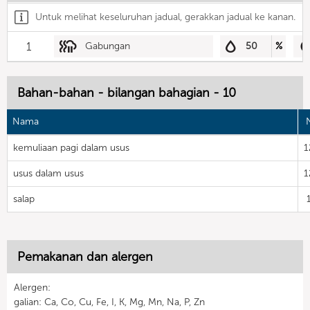
Untuk melihat keseluruhan jadual, gerakkan jadual ke kanan.
1
Gabungan
50
%
Bahan-bahan - bilangan bahagian - 10
Nama
N
kemuliaan pagi dalam usus
1
usus dalam usus
1
salap
Pemakanan dan alergen
Alergen:
galian: Ca, Co, Cu, Fe, I, K, Mg, Mn, Na, P, Zn