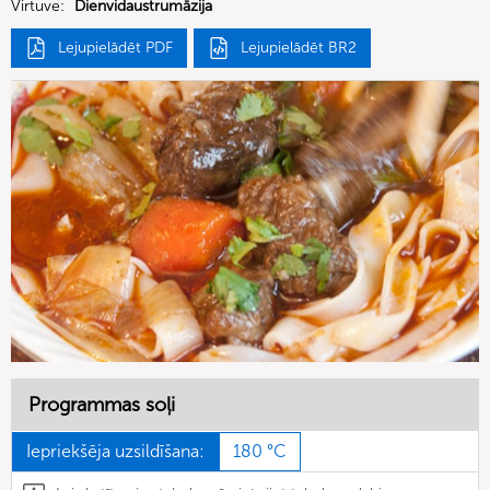
Virtuve:
Dienvidaustrumāzija
Lejupielādēt PDF
Lejupielādēt BR2
Programmas soļi
Iepriekšēja uzsildīšana:
180 °C