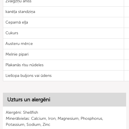
Zvaigžņu anīss
kanēļa standziņa
Cepamā eļļa
Cukurs
Austeru mērce
Melnie pipari
Plakanās rīsu nūdeles
Liellopa buljons vai ūdens
Uzturs un alergēni
Alergēni: Shellfish
Minerālvielas: Calcium, Iron, Magnesium, Phosphorus,
Potassium, Sodium, Zinc