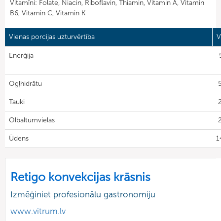
Vitamīni: Folate, Niacin, Riboflavin, Thiamin, Vitamin A, Vitamin
B6, Vitamin C, Vitamin K
Vienas porcijas uzturvērtība
V
Enerģija
Ogļhidrātu
5
Tauki
Olbaltumvielas
2
Ūdens
1
Retigo konvekcijas krāsnis
Izmēģiniet profesionālu gastronomiju
www.vitrum.lv