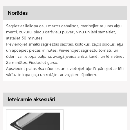
Norādes
Sagrieziet liellopa gaļu mazos gabaliņos, marinējiet ar jūras aļģu
mērci, cukuru, piecu garšvielu pulveri, vīnu un labi samaisiet,
atstājiet 30 minūtes.
Pievienojiet smalki sagrieztas šalotes, ķiplokus, zaļos sīpolus, eļļu
un apcepiet piecas minūtes. Pievienojiet sagrieztu tomātu un
ūdeni vai liellopa buljonu, zvaigžņveida anīsu, kanēli un lēni vāriet
25 minūtes. Piedodiet garšu.
Apsviediet platas rīsu nūdeles un ievietojiet bļodā, pārlejiet ar lēti
vārītu liellopa gaļu un rotājiet ar zaļajiem sīpoliem.
Ieteicamie aksesuāri