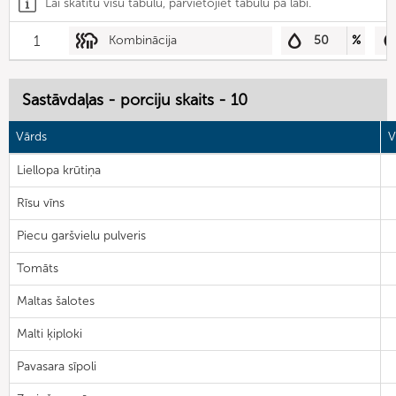
Lai skatītu visu tabulu, pārvietojiet tabulu pa labi.
1
Kombinācija
50
%
Sastāvdaļas - porciju skaits - 10
Vārds
V
Liellopa krūtiņa
Rīsu vīns
Piecu garšvielu pulveris
Tomāts
Maltas šalotes
Malti ķiploki
Pavasara sīpoli