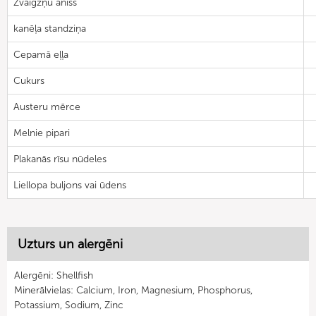
Zvaigžņu anīss
kanēļa standziņa
Cepamā eļļa
Cukurs
Austeru mērce
Melnie pipari
Plakanās rīsu nūdeles
Liellopa buljons vai ūdens
Uzturs un alergēni
Alergēni: Shellfish
Minerālvielas: Calcium, Iron, Magnesium, Phosphorus,
Potassium, Sodium, Zinc