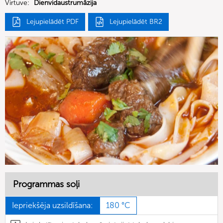
Virtuve:
Dienvidaustrumāzija
Lejupielādēt PDF
Lejupielādēt BR2
Programmas soļi
Iepriekšēja uzsildīšana:
180 °C