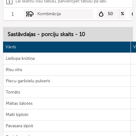
Lai skatītu visu tabulu, pārvietojiet tabulu pa labi.
1
Kombinācija
50
%
Sastāvdaļas - porciju skaits - 10
Vārds
V
Liellopa krūtiņa
Rīsu vīns
Piecu garšvielu pulveris
Tomāts
Maltas šalotes
Malti ķiploki
Pavasara sīpoli