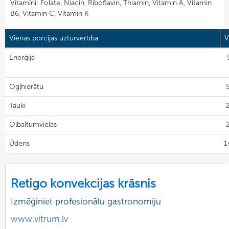
Vitamīni: Folate, Niacin, Riboflavin, Thiamin, Vitamin A, Vitamin
B6, Vitamin C, Vitamin K
Vienas porcijas uzturvērtība
V
Enerģija
Ogļhidrātu
5
Tauki
Olbaltumvielas
2
Ūdens
1
Retigo konvekcijas krāsnis
Izmēģiniet profesionālu gastronomiju
www.vitrum.lv