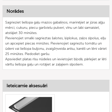
Norādes
Sagrieziet liellopa gaļu mazos gabaliņos, marinējiet ar jūras aļģu
mērci, cukuru, piecu garšvielu pulveri, vīnu un labi samaisiet,
atstājiet 30 minūtes.
Pievienojiet smalki sagrieztas šalotes, ķiplokus, zaļos sīpolus, eļļu
un apcepiet piecas minūtes. Pievienojiet sagrieztu tomātu un
ūdeni vai liellopa buljonu, zvaigžņveida anīsu, kanēli un lēni vāriet
25 minūtes. Piedodiet garšu.
Apsviediet platas rīsu nūdeles un ievietojiet bļodā, pārlejiet ar lēti
vārītu liellopa gaļu un rotājiet ar zaļajiem sīpoliem.
Ieteicamie aksesuāri