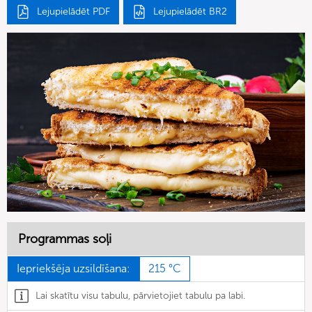
Lejupielādēt PDF
Lejupielādēt BR2
Programmas soļi
Iepriekšēja uzsildīšana:
215 °C
Lai skatītu visu tabulu, pārvietojiet tabulu pa labi.