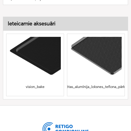
Ieteicamie aksesuāri
vision_bake
perforētas_alumīnija_loksnes_teflona_pārklāj