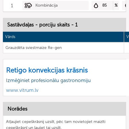
1
Kombinācija
85
%
Sastāvdaļas - porciju skaits - 1
Vārds
V
Grauzdēta sviestmaize Re-gen
Retigo konvekcijas krāsnis
Izmēģiniet profesionālu gastronomiju
www.vitrum.lv
Norādes
Atļaujiet cepeškrāsnij uzsilt, pēc tam novietojiet maizīti
cepeškrāsnī un ļaujiet tai uzsilt.