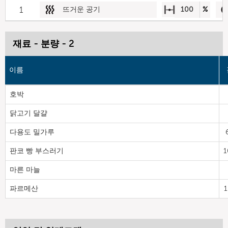
1
뜨거운 공기
100
%
재료 - 분량 - 2
이름
호박
닭고기 달걀
다용도 밀가루
판코 빵 부스러기
1
마른 마늘
파르메산
1