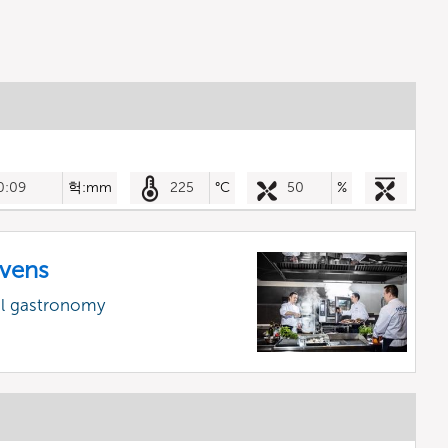
0:09
헉:mm
225
°C
50
%
vens
al gastronomy