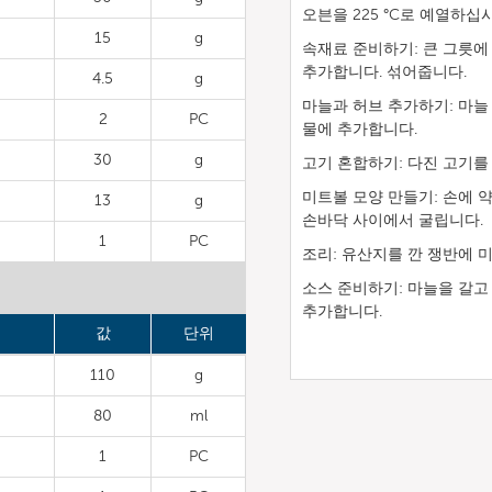
오븐을 225 °C로 예열하십
15
g
속재료 준비하기: 큰 그릇에 
추가합니다. 섞어줍니다.
4.5
g
마늘과 허브 추가하기: 마늘
2
PC
물에 추가합니다.
30
g
고기 혼합하기: 다진 고기를
미트볼 모양 만들기: 손에 
13
g
손바닥 사이에서 굴립니다.
1
PC
조리: 유산지를 깐 쟁반에 
소스 준비하기: 마늘을 갈고
추가합니다.
값
단위
110
g
80
ml
1
PC