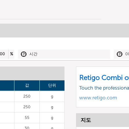
00
%
시간
0
Retigo Combi o
값
단위
Touch the profession
250
g
www.retigo.com
250
g
55
g
지도
30
g