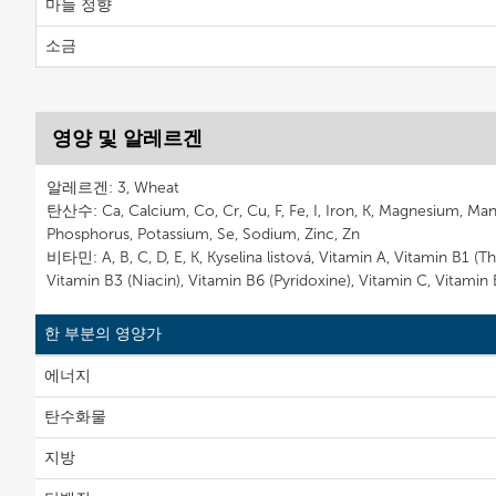
마늘 정향
소금
영양 및 알레르겐
알레르겐: 3, Wheat
탄산수: Ca, Calcium, Co, Cr, Cu, F, Fe, I, Iron, K, Magnesium, Ma
Phosphorus, Potassium, Se, Sodium, Zinc, Zn
비타민: A, B, C, D, E, K, Kyselina listová, Vitamin A, Vitamin B1 (Th
Vitamin B3 (Niacin), Vitamin B6 (Pyridoxine), Vitamin C, Vitamin 
한 부분의 영양가
에너지
탄수화물
지방