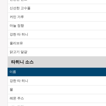
신선한 고수풀
커민 가루
마늘 정향
강한 타 히니
올리브유
닭고기 달걀
타히니 소스
이름
강한 타 히니
물
레몬 주스