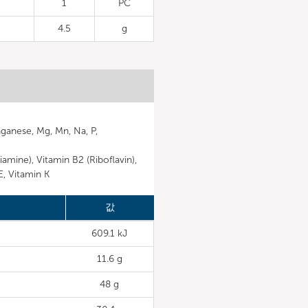
1
PC
4.5
g
nganese, Mg, Mn, Na, P,
iamine), Vitamin B2 (Riboflavin),
E, Vitamin K
값
609.1 kJ
11.6 g
48 g