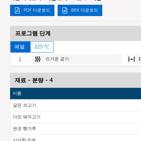
PDF 다운로드
BRX 다운로드
프로그램 단계
예열:
225 °C
1
뜨거운 공기
1
재료 - 분량 - 4
이름
갈은 쇠고기
다진 돼지고기
판코 빵가루
신선한 민트