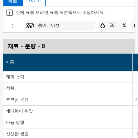
예열:
105 °C
전체 표를 보려면 표를 오른쪽으로 이동하세요.
1
콤비네이션
50
%
재료 - 분량 - 8
이름
계피 스틱
정향
코코넛 우유
3
캐러웨이 씨앗
마늘 정향
신선한 생강