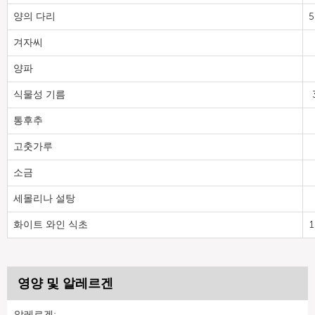
양의 다리
5
겨자씨
양파
식물성 기름
통후추
고춧가루
소금
세몰리나 설탕
화이트 와인 식초
1
영양 및 알레르겐
알레르겐: