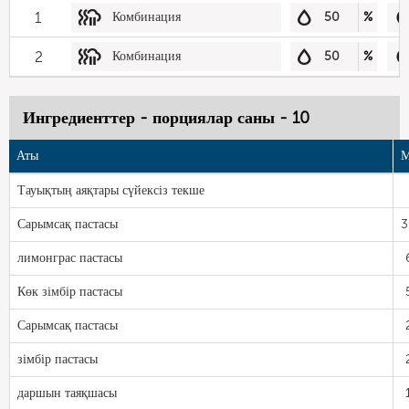
1
Комбинация
50
%
2
Комбинация
50
%
Ингредиенттер - порциялар саны - 10
Аты
М
Тауықтың аяқтары сүйексіз текше
Сарымсақ пастасы
3
лимонграс пастасы
Көк зімбір пастасы
Сарымсақ пастасы
зімбір пастасы
даршын таяқшасы