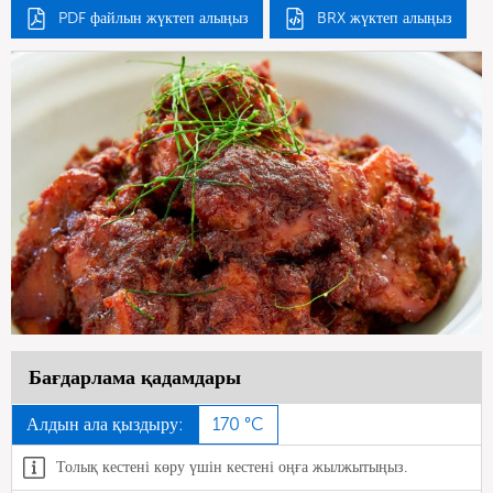
PDF файлын жүктеп алыңыз
BRX жүктеп алыңыз
Бағдарлама қадамдары
Алдын ала қыздыру:
170 °C
Толық кестені көру үшін кестені оңға жылжытыңыз.