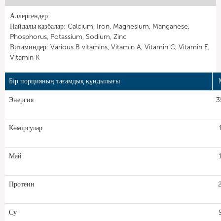
Аллергендер:
Пайдалы қазбалар: Calcium, Iron, Magnesium, Manganese,
Phosphorus, Potassium, Sodium, Zinc
Витаминдер: Various B vitamins, Vitamin A, Vitamin C, Vitamin E,
Vitamin K
Бір порцияның тағамдық құндылығы
Энергия
3
Көмірсулар
Май
Протеин
Су