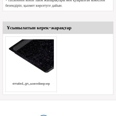
- Піскеннен кейін лайм жапырақтары мен қуырылған кокоспен
безендіріп, қызмет көрсетуге дайын.
Ұсынылатын керек-жарақтар
emaled_gn_контейнерлер