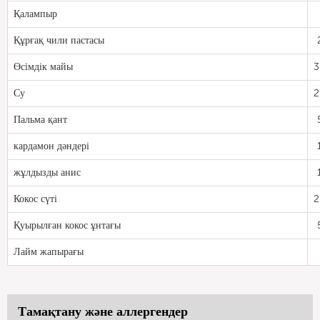
Қалампыр
Құрғақ чили пастасы
Өсімдік майы
3
Су
2
Пальма қант
кардамон дәндері
жұлдызды анис
Кокос сүті
2
Қуырылған кокос ұнтағы
Лайм жапырағы
Тамақтану және аллергендер