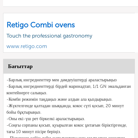
Retigo Combi ovens
Touch the professional gastronomy
www.retigo.com
Бағыттар
-Барлық ингредиенттер мен дәмдеуіштерді араластырыңыз
-Барлық ингредиенттерді бірдей маринадтап, 1/1 GN эмальданған
контейнерге салыңыз.
-Комби режимін таңдаңыз және алдын ала қыздырыңыз.
-Жүктелгенде қалтадан шыққанда, кокос сүті қосып, 20 минут
бойы бұқтырыңыз.
-Оны екі-үш рет біркелкі араластырыңыз.
-Соңғы сорпаны қосып, қуырылған кокос ұнтағын біріктіргенде,
тағы 10 минут пісіре беріңіз.