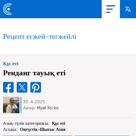
Рецепт егжей-тегжейлі
Құс еті
Ренданг тауық еті
30. 4. 2025
Автор:
Myat Ko ko
Азық-түлік категориясы:
Құс еті
Асхана:
Оңтүстік-Шығыс Азия