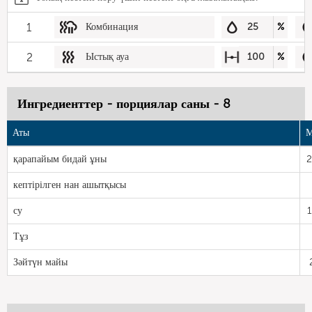
1
Комбинация
25
%
2
Ыстық ауа
100
%
Ингредиенттер - порциялар саны - 8
Аты
М
қарапайым бидай ұны
2
кептірілген нан ашытқысы
су
Тұз
Зәйтүн майы