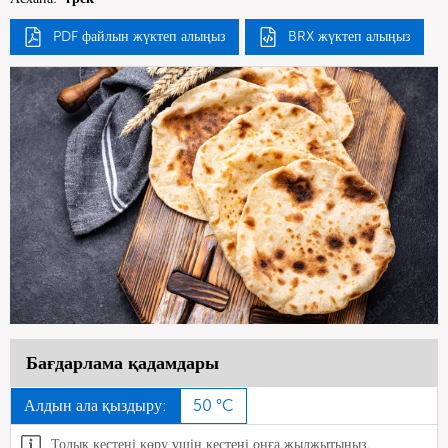
PDF файлын жүктеп алыңыз
BRX жүктеп алыңыз
Бағдарлама қадамдары
Алдын ала қыздыру:
50 °C
Толық кестені көру үшін кестені оңға жылжытыңыз.