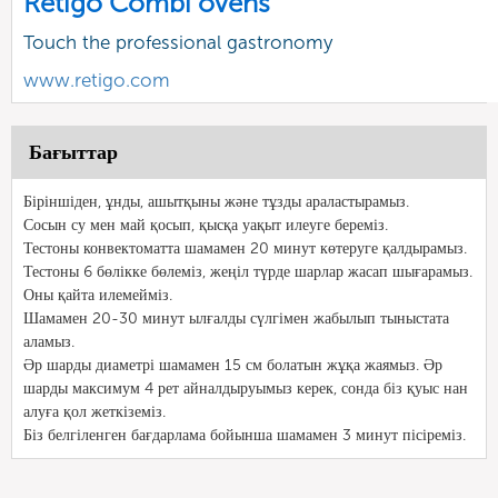
Retigo Combi ovens
Touch the professional gastronomy
www.retigo.com
Бағыттар
Біріншіден, ұнды, ашытқыны және тұзды араластырамыз.
Сосын су мен май қосып, қысқа уақыт илеуге береміз.
Тестоны конвектоматта шамамен 20 минут көтеруге қалдырамыз.
Тестоны 6 бөлікке бөлеміз, жеңіл түрде шарлар жасап шығарамыз.
Оны қайта илемейміз.
Шамамен 20-30 минут ылғалды сүлгімен жабылып тыныстата
аламыз.
Әр шарды диаметрі шамамен 15 см болатын жұқа жаямыз. Әр
шарды максимум 4 рет айналдыруымыз керек, сонда біз қуыс нан
алуға қол жеткіземіз.
Біз белгіленген бағдарлама бойынша шамамен 3 минут пісіреміз.