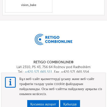
vision_bake
RETIGO COMBIONLINE®
Láň 2310, PS 43, 756 64 Rožnov pod Radhoštěm
Tel.:
+420 571 665 511
, Fax: +420 571 665 554
E-mail:
info@combionline.com
Бұл веб-сайт қызметтерді ұсыну және веб-сайт
трафигін талдау үшін cookie файлдарын
пайдаланады. Осы веб-сайтты пайдалану арқылы сіз
OnlineMenu
онымен келісесіз.
ЕРЕЖЕЛЕР МЕН ШАРТТАР
Қосымша ақпарат
Қабылдау