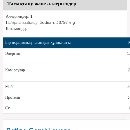
Тамақтану және аллергендер
Аллергендер: 1
Пайдалы қазбалар: Sodium: 38758 mg
Витаминдер:
Бір порцияның тағамдық құндылығы
Энергия
1
Көмірсулар
2
Май
3
Протеин
3
Су