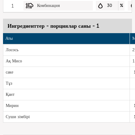
1
Комбинация
30
%
Ингредиенттер - порциялар саны - 1
Аты
М
Лосось
2
Ақ Мисо
1
саке
Тұз
Қант
Мирин
Суши зімбірі