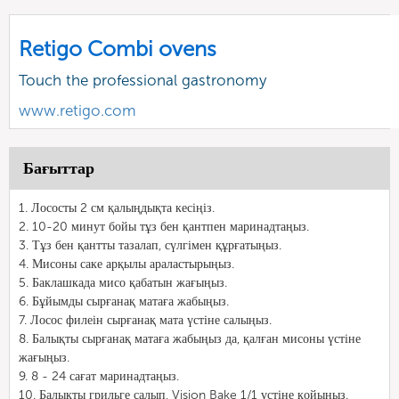
Retigo Combi ovens
Touch the professional gastronomy
www.retigo.com
Бағыттар
1. Лососты 2 см қалыңдықта кесіңіз.
2. 10-20 минут бойы тұз бен қантпен маринадтаңыз.
3. Тұз бен қантты тазалап, сүлгімен құрғатыңыз.
4. Мисоны саке арқылы араластырыңыз.
5. Баклашкада мисо қабатын жағыңыз.
6. Бұйымды сырғанақ матаға жабыңыз.
7. Лосос филеін сырғанақ мата үстіне салыңыз.
8. Балықты сырғанақ матаға жабыңыз да, қалған мисоны үстіне
жағыңыз.
9. 8 - 24 сағат маринадтаңыз.
10. Балықты грильге салып, Vision Bake 1/1 үстіне қойыңыз.