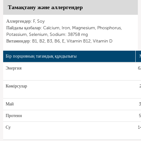
Тамақтану және аллергендер
Аллергендер: F, Soy
Пайдалы қазбалар: Calcium, Iron, Magnesium, Phosphorus,
Potassium, Selenium, Sodium: 38758 mg
Витаминдер: B1, B2, B3, B6, E, Vitamin B12, Vitamin D
Бір порцияның тағамдық құндылығы
Энергия
6
Көмірсулар
Май
3
Протеин
5
Су
1