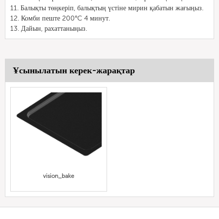
11. Балықты төңкеріп, балықтың үстіне мирин қабатын жағыңыз.
12. Комби пеште 200°C 4 минут.
13. Дайын, рахаттаныңыз.
Ұсынылатын керек-жарақтар
vision_bake