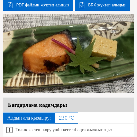
PDF файлын жүктеп алыңыз
BRX жүктеп алыңыз
Бағдарлама қадамдары
Алдын ала қыздыру:
230 °C
Толық кестені көру үшін кестені оңға жылжытыңыз.