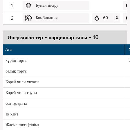
1
Бумен пісіру
2
Комбинация
60
%
Ингредиенттер - порциялар саны - 10
Аты
күріш торты
балық торты
Корей чили ұнтағы
Корей чили соусы
соя тұздығы
ақ қант
Жасыл пияз (тілім)