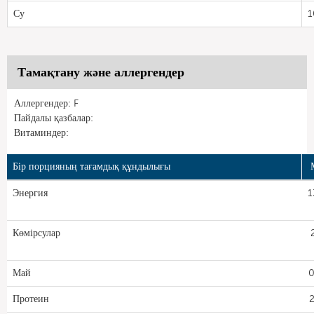
Су
1
Тамақтану және аллергендер
Аллергендер: F
Пайдалы қазбалар:
Витаминдер:
Бір порцияның тағамдық құндылығы
Энергия
1
Көмірсулар
Май
0
Протеин
2