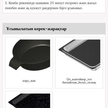
5. Комби режимінде шамамен 20 минут пісіреміз және жасыл
пиязбен және ақ кунжут дәндерімен бірге ұсынамыз.
Ұсынылатын керек-жарақтар
Gn_контейнер_тот
көру_пан
баспайтын_болат_толық