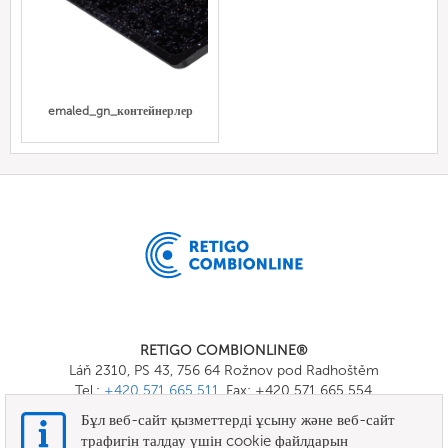
emaled_gn_контейнерлер
RETIGO COMBIONLINE®
Láň 2310, PS 43, 756 64 Rožnov pod Radhoštěm
Tel.:
+420 571 665 511
, Fax: +420 571 665 554
E-mail:
info@combionline.com
Бұл веб-сайт қызметтерді ұсыну және веб-сайт
трафигін талдау үшін cookie файлдарын