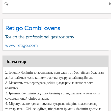
Су
1
Retigo Combi ovens
Touch the professional gastronomy
www.retigo.com
Бағыттар
1. Ірімшік бәлішін классикалық дөңгелек тот баспайтын болаттан
дайындаймыз және конвектоматты қуыруға дайындаймыз.
2. Мақсатты температураға дейін қыздырамыз және steam-
алаймыз.
3. Ірімшік бәлішінің жұмсақ бетінің артықшылығы - оны чили
соусымен оңай сіңіре аласыз.
4. Мірепуа және қалған соусты қуырып, пісіріп, классикалық
толтырылған GN-ге құйып, пісірілген ірімшік бәлішін қосамыз.