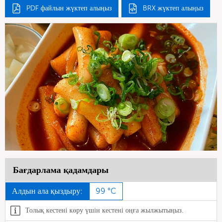
PDF файлын жүктеп алыңыз
BRX жүктеп алыңыз
Бағдарлама қадамдары
Алдын ала қыздыру:
99 °C
Толық кестені көру үшін кестені оңға жылжытыңыз.