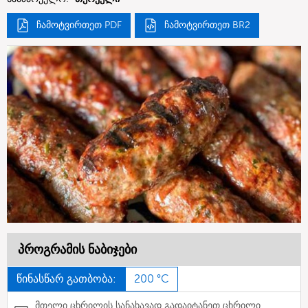
ჩამოტვირთეთ PDF
ჩამოტვირთეთ BR2
პროგრამის ნაბიჯები
წინასწარ გათბობა:
200 °C
მთელი ცხრილის სანახავად გადაიტანეთ ცხრილი