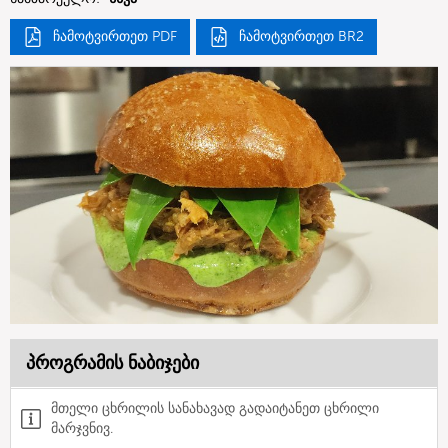
ჩამოტვირთეთ PDF
ჩამოტვირთეთ BR2
პროგრამის ნაბიჯები
მთელი ცხრილის სანახავად გადაიტანეთ ცხრილი
მარჯვნივ.