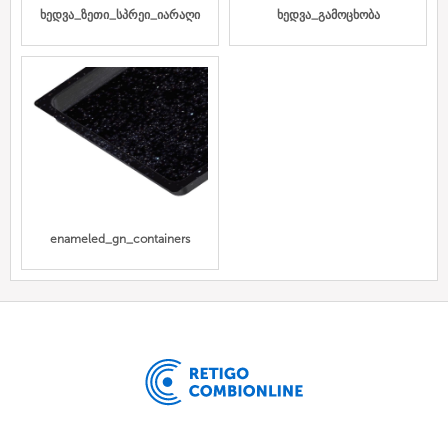
ხედვა_ზეთი_სპრეი_იარაღი
ხედვა_გამოცხობა
enameled_gn_containers