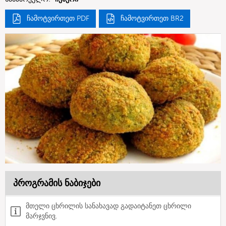
ჩამოტვირთეთ PDF
ჩამოტვირთეთ BR2
პროგრამის ნაბიჯები
მთელი ცხრილის სანახავად გადაიტანეთ ცხრილი
მარჯვნივ.