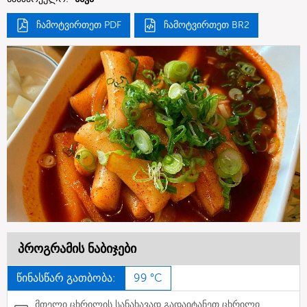
ჩამოტვირთეთ PDF
ჩამოტვირთეთ BR2
პროგრამის ნაბიჯები
წინასწარ გათბობა:
99 °C
მთელი ცხრილის სანახავად გადაიტანეთ ცხრილი