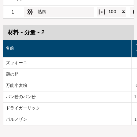
1
熱風
100
%
材料 - 分量 - 2
名前
ズッキーニ
鶏の卵
万能小麦粉
パン粉のパン粉
1
ドライガーリック
パルメザン
1