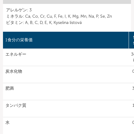
アレルゲン: 3
ミネラル: Ca, Co, Cr, Cu, F, Fe, I, K, Mg, Mn, Na, P, Se, Zn
ビタミン: A, B, C, D, E, K, Kyselina listová
1食分の栄養価
エネルギー
3
炭水化物
肥満
タンパク質
水