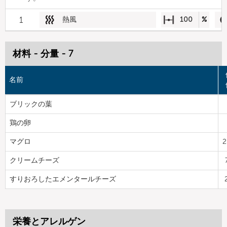
1
熱風
100
%
材料 - 分量 - 7
名前
ブリックの葉
鶏の卵
マグロ
2
クリームチーズ
すりおろしたエメンタールチーズ
栄養とアレルゲン