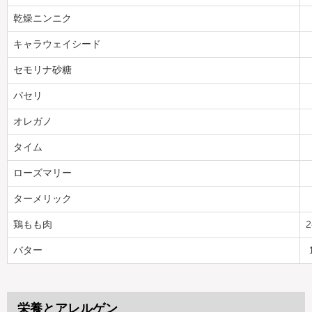
乾燥ニンニク
キャラウェイシード
セモリナ砂糖
パセリ
オレガノ
タイム
ローズマリー
ターメリック
鶏もも肉
2
バター
栄養とアレルゲン