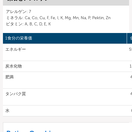
アレルゲン: 7
ミネラル: Ca, Co, Cu, F, Fe, I, K, Mg, Mn, Na, P, Pektin, Zn
ビタミン: A, B, C, D, E, K
1食分の栄養価
エネルギー
5
炭水化物
1
肥満
タンパク質
水