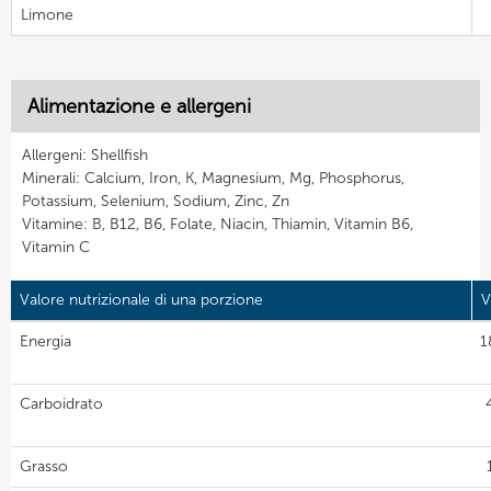
Limone
Alimentazione e allergeni
Allergeni: Shellfish
Minerali: Calcium, Iron, K, Magnesium, Mg, Phosphorus,
Potassium, Selenium, Sodium, Zinc, Zn
Vitamine: B, B12, B6, Folate, Niacin, Thiamin, Vitamin B6,
Vitamin C
Valore nutrizionale di una porzione
V
Energia
1
Carboidrato
Grasso