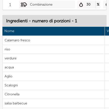
1
Combinazione
30
%
Ingredienti - numero di porzioni - 1
Nome
V
Calamaro fresco
riso
verdure
acqua
Aglio
Scalogni
Citronella
salsa barbecue