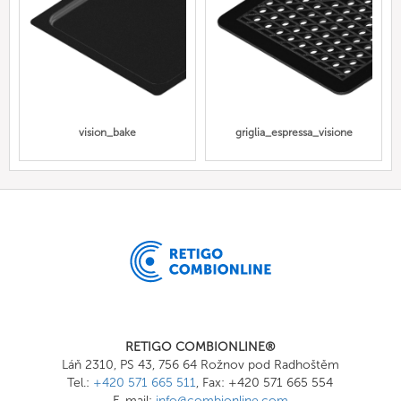
vision_bake
griglia_espressa_visione
RETIGO COMBIONLINE®
Láň 2310, PS 43, 756 64 Rožnov pod Radhoštěm
Tel.:
+420 571 665 511
, Fax: +420 571 665 554
E-mail:
info@combionline.com