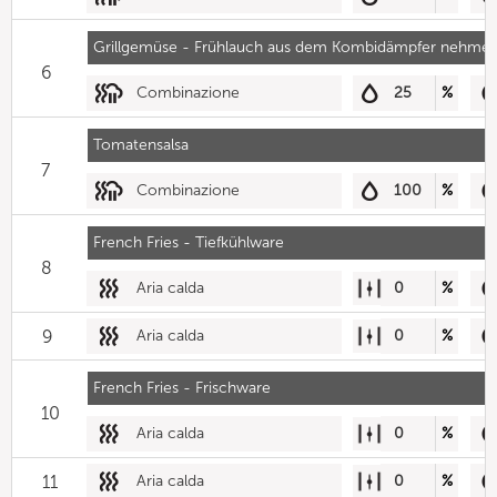
Grillgemüse - Frühlauch aus dem Kombidämpfer nehme
6
Combinazione
25
%
Tomatensalsa
7
Combinazione
100
%
French Fries - Tiefkühlware
8
Aria calda
0
%
9
Aria calda
0
%
French Fries - Frischware
10
Aria calda
0
%
11
Aria calda
0
%