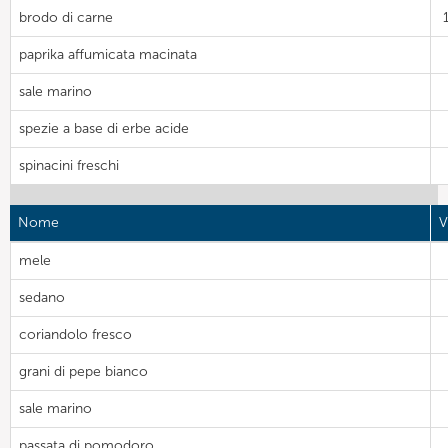
brodo di carne
paprika affumicata macinata
sale marino
spezie a base di erbe acide
spinacini freschi
Nome
V
mele
sedano
coriandolo fresco
grani di pepe bianco
sale marino
passata di pomodoro