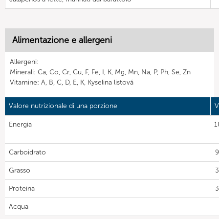
Alimentazione e allergeni
Allergeni:
Minerali: Ca, Co, Cr, Cu, F, Fe, I, K, Mg, Mn, Na, P, Ph, Se, Zn
Vitamine: A, B, C, D, E, K, Kyselina listová
Valore nutrizionale di una porzione
V
Energia
1
Carboidrato
9
Grasso
3
Proteina
3
Acqua