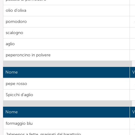
olio d'oliva
pomodoro
scalogno
aglio
peperoncino in polvere
Nome
V
pepe rosso
Spicchi d'aglio
Nome
V
formaggio blu
Jalapenos a fette, marinati dal barattolo