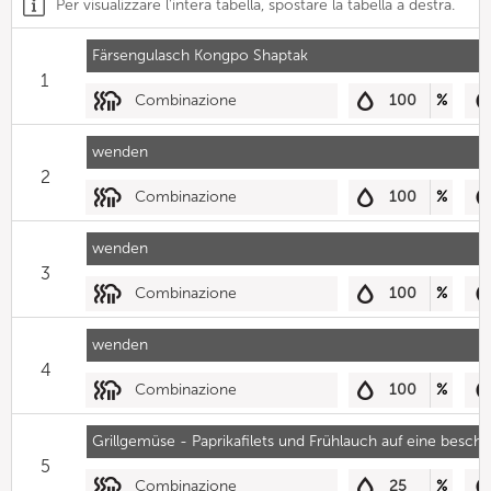
Per visualizzare l'intera tabella, spostare la tabella a destra.
Färsengulasch Kongpo Shaptak
1
Combinazione
100
%
wenden
2
Combinazione
100
%
wenden
3
Combinazione
100
%
wenden
4
Combinazione
100
%
Grillgemüse - Paprikafilets und Frühlauch auf eine beschic
5
Combinazione
25
%