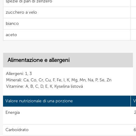
spezie di pan di zenzero
zucchero a velo
bianco
aceto
Alimentazione e allergeni
Allergeni: 1, 3
Minerali: Ca, Co, Cr, Cu, F, Fe, I, K, Mg, Mn, Na, P, Se, Zn
Vitamine: A, B, C, D, E, K, Kyselina listová
Valore nutrizionale di una porzione
V
Energia
Carboidrato
6