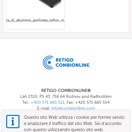
amiera_di_alluminio_perforata_teflon_rivestita
RETIGO COMBIONLINE®
Láň 2310, PS 43, 756 64 Rožnov pod Radhoštěm
Tel.:
+420 571 665 511
, Fax: +420 571 665 554
E-mail:
info@combionline.com
Questo sito Web utilizza i cookie per fornire servizi
e analizzare il traffico del sito Web. Sei d'accordo
OnlineMenu
con questo utilizzando questo sito web.