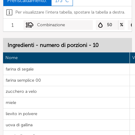
Preriscaldamento:
175 °C
Per visualizzare l'intera tabella, spostare la tabella a destra.
1
Combinazione
50
%
Ingredienti - numero di porzioni - 10
Nome
V
farina di segale
farina semplice 00
zucchero a velo
miele
lievito in polvere
uova di gallina