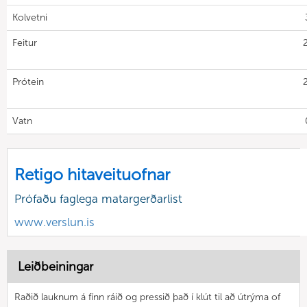
Kolvetni
Feitur
Prótein
Vatn
Retigo hitaveituofnar
Prófaðu faglega matargerðarlist
www.verslun.is
Leiðbeiningar
Raðið lauknum á fínn ráið og pressið það í klút til að útrýma of