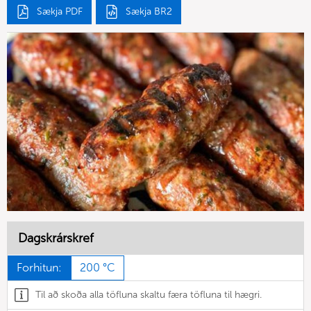
Sækja PDF
Sækja BR2
Dagskrárskref
Forhitun:
200 °C
Til að skoða alla töfluna skaltu færa töfluna til hægri.