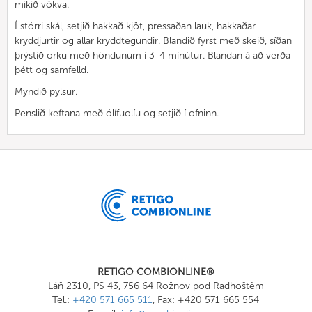
mikið vökva.
Í stórri skál, setjið hakkað kjöt, pressaðan lauk, hakkaðar
kryddjurtir og allar kryddtegundir. Blandið fyrst með skeið, síðan
þrýstið orku með höndunum í 3-4 mínútur. Blandan á að verða
þétt og samfelld.
Myndið pylsur.
Penslið keftana með ólífuolíu og setjið í ofninn.
RETIGO COMBIONLINE®
Láň 2310, PS 43, 756 64 Rožnov pod Radhoštěm
Tel.:
+420 571 665 511
, Fax: +420 571 665 554