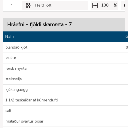
1
Heitt loft
100
%
Hráefni - fjöldi skammta - 7
Nafn
G
blandað kjöti
laukur
fersk mynta
steinselja
kjúklingaegg
1 1/2 teskeiðar af kúmendufti
salt
malaður svartur pipar