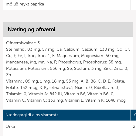
möluð reykt paprika
Næring og ofnæmi
Ofnæmisvaldar: 3
Steinefni: , 03 mg, 57 mg, Ca, Calcium, Calcium: 138 mg, Co, Cr,
Cu, F, Fe, I, Iron, Iron: 1, K, Magnesium, Magnesium: 50 mg,
Manganese, Mg, Mn, Na, P, Phosphorus, Phosphorus: 58 mg,
Potassium, Potassium: 556 mg, Se, Sodium: 3 mg, Zinc, Zinc: 0,
Zn
Vítamín: , 09 mg, 1 mg, 16 mg, 53 mg, A, B, B6, C, D, E, Folate,
Folate: 152 mcg, K, Kyselina listová, Niacin: 0, Riboflavin: 0,
Thiamin: 0, Vitamin A: 842 IU, Vitamin B6, Vitamin B6: 0,
Vitamin C, Vitamin C: 133 mg, Vitamin E, Vitamin K: 1640 mcg
Næringargildi eins skammts
G
Orka
2