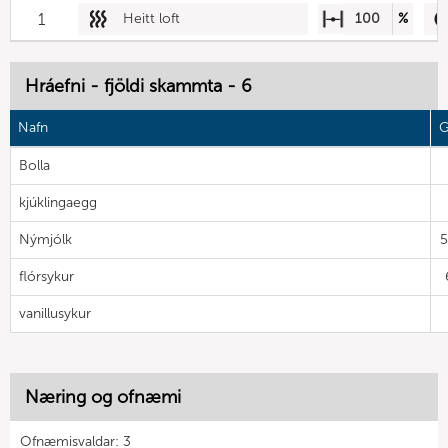
1
Heitt loft
100
%
Hráefni - fjöldi skammta - 6
Nafn
G
Bolla
kjúklingaegg
Nýmjólk
flórsykur
vanillusykur
Næring og ofnæmi
Ofnæmisvaldar: 3