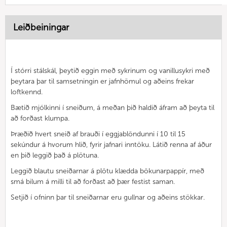
Leiðbeiningar
Í stórri stálskál, þeytið eggin með sykrinum og vanillusykri með
þeytara þar til samsetningin er jafnhömul og aðeins frekar
loftkennd.
Bætið mjólkinni í sneiðum, á meðan þið haldið áfram að þeyta til
að forðast klumpa.
Þræðið hvert sneið af brauði í eggjablöndunni í 10 til 15
sekúndur á hvorum hlið, fyrir jafnari inntöku. Látið renna af áður
en þið leggið það á plötuna.
Leggið blautu sneiðarnar á plötu klædda bökunarpappír, með
smá bilum á milli til að forðast að þær festist saman.
Setjið í ofninn þar til sneiðarnar eru gullnar og aðeins stökkar.