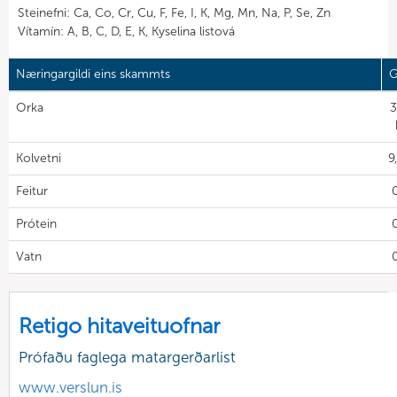
Steinefni: Ca, Co, Cr, Cu, F, Fe, I, K, Mg, Mn, Na, P, Se, Zn
Vítamín: A, B, C, D, E, K, Kyselina listová
Næringargildi eins skammts
G
Orka
3
Kolvetni
9
Feitur
Prótein
Vatn
Retigo hitaveituofnar
Prófaðu faglega matargerðarlist
www.verslun.is