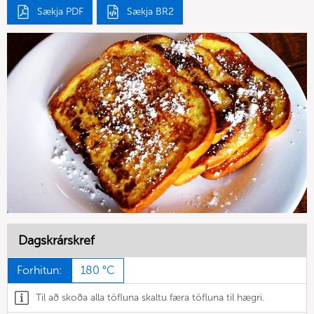
Sækja PDF
Sækja BR2
Dagskrárskref
Forhitun:
180 °C
Til að skoða alla töfluna skaltu færa töfluna til hægri.