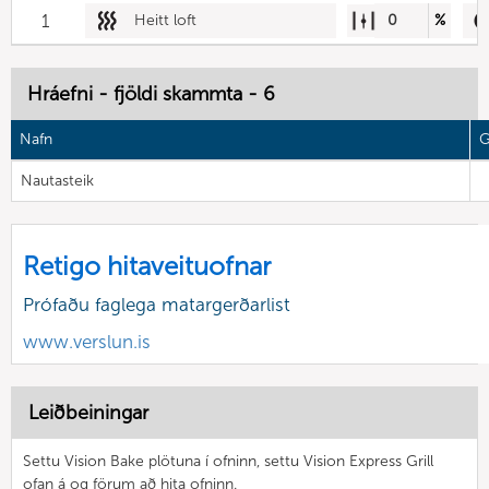
1
Heitt loft
0
%
Hráefni - fjöldi skammta - 6
Nafn
G
Nautasteik
Retigo hitaveituofnar
Prófaðu faglega matargerðarlist
www.verslun.is
Leiðbeiningar
Settu Vision Bake plötuna í ofninn, settu Vision Express Grill
ofan á og förum að hita ofninn.