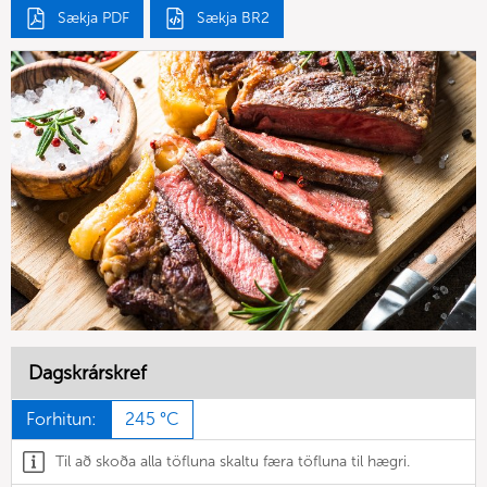
Sækja PDF
Sækja BR2
Dagskrárskref
Forhitun:
245 °C
Til að skoða alla töfluna skaltu færa töfluna til hægri.