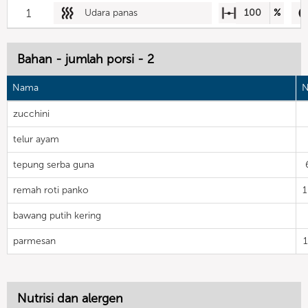
1
Udara panas
100
%
Bahan - jumlah porsi - 2
Nama
N
zucchini
telur ayam
tepung serba guna
remah roti panko
bawang putih kering
parmesan
Nutrisi dan alergen