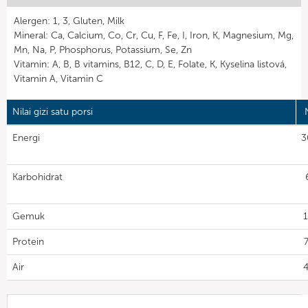
Alergen: 1, 3, Gluten, Milk
Mineral: Ca, Calcium, Co, Cr, Cu, F, Fe, I, Iron, K, Magnesium, Mg,
Mn, Na, P, Phosphorus, Potassium, Se, Zn
Vitamin: A, B, B vitamins, B12, C, D, E, Folate, K, Kyselina listová,
Vitamin A, Vitamin C
Nilai gizi satu porsi
Energi
3
Karbohidrat
Gemuk
1
Protein
7
Air
4