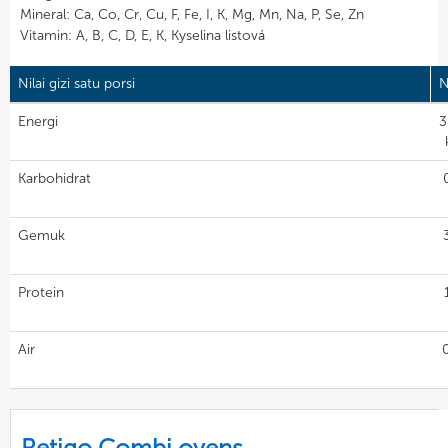
Mineral: Ca, Co, Cr, Cu, F, Fe, I, K, Mg, Mn, Na, P, Se, Zn
Vitamin: A, B, C, D, E, K, Kyselina listová
Nilai gizi satu porsi
N
Energi
3
Karbohidrat
Gemuk
Protein
Air
Retigo Combi ovens