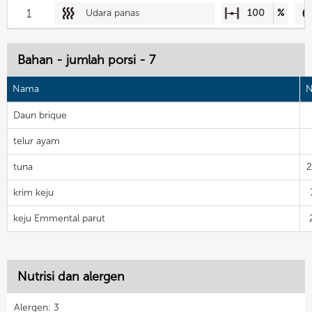
1
Udara panas
100
%
Bahan - jumlah porsi - 7
Nama
N
Daun brique
telur ayam
tuna
krim keju
keju Emmental parut
Nutrisi dan alergen
Alergen: 3